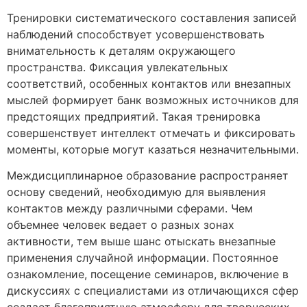
Тренировки систематического составления записей
наблюдений способствует усовершенствовать
внимательность к деталям окружающего
пространства. Фиксация увлекательных
соответствий, особенных контактов или внезапных
мыслей формирует банк возможных источников для
предстоящих предприятий. Такая тренировка
совершенствует интеллект отмечать и фиксировать
моменты, которые могут казаться незначительными.
Междисциплинарное образование распространяет
основу сведений, необходимую для выявления
контактов между различными сферами. Чем
объемнее человек ведает о разных зонах
активности, тем выше шанс отыскать внезапные
применения случайной информации. Постоянное
ознакомление, посещение семинаров, включение в
дискуссиях с специалистами из отличающихся сфер