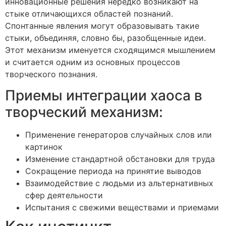
инновационные решения нередко возникают на
стыке отличающихся областей познаний.
Спонтанные явления могут образовывать такие
стыки, объединяя, словно бы, разобщенные идеи.
Этот механизм именуется сходящимся мышлением
и считается одним из основных процессов
творческого познания.
Приемы интеграции хаоса в
творческий механизм:
Применение генераторов случайных слов или
картинок
Изменение стандартной обстановки для труда
Сокращение периода на принятие выводов
Взаимодействие с людьми из альтернативных
сфер деятельности
Испытания с свежими веществами и приемами