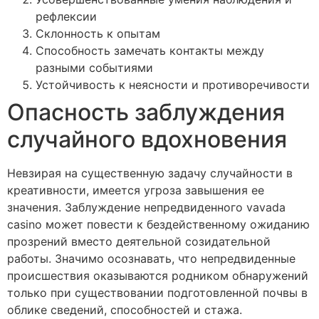
рефлексии
Склонность к опытам
Способность замечать контакты между
разными событиями
Устойчивость к неясности и противоречивости
Опасность заблуждения
случайного вдохновения
Невзирая на существенную задачу случайности в
креативности, имеется угроза завышения ее
значения. Заблуждение непредвиденного vavada
casino может повести к бездейственному ожиданию
прозрений вместо деятельной созидательной
работы. Значимо осознавать, что непредвиденные
происшествия оказываются родником обнаружений
только при существовании подготовленной почвы в
облике сведений, способностей и стажа.