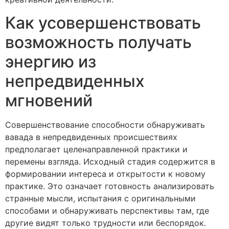
Как усовершенствовать
возможность получать
энергию из
непредвиденных
мгновений
Совершенствование способности обнаруживать
вавада в непредвиденных происшествиях
предполагает целенаправленной практики и
перемены взгляда. Исходный стадия содержится в
формировании интереса и открытости к новому
практике. Это означает готовность анализировать
странные мысли, испытания с оригинальными
способами и обнаруживать перспективы там, где
другие видят только трудности или беспорядок.