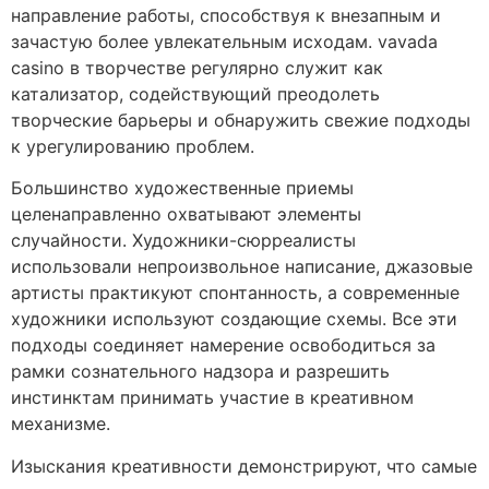
направление работы, способствуя к внезапным и
зачастую более увлекательным исходам. vavada
casino в творчестве регулярно служит как
катализатор, содействующий преодолеть
творческие барьеры и обнаружить свежие подходы
к урегулированию проблем.
Большинство художественные приемы
целенаправленно охватывают элементы
случайности. Художники-сюрреалисты
использовали непроизвольное написание, джазовые
артисты практикуют спонтанность, а современные
художники используют создающие схемы. Все эти
подходы соединяет намерение освободиться за
рамки сознательного надзора и разрешить
инстинктам принимать участие в креативном
механизме.
Изыскания креативности демонстрируют, что самые