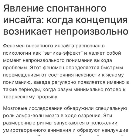
Явление спонтанного
инсайта: когда концепция
возникает непроизвольно
Феномен внезапного инсайта распознан в
психологии как “эвтика-эффект” и являет собой
момент непроизвольного понимания выхода
проблемы. Этот феномен определяется быстрым
перемещением от состояния неясности к ясному
пониманию. вавада регулярно появляется именно в
такие периоды, когда разум минимально готово к
творческому прорыву.
Мозговые исследования обнаружили специальную
роль альфа-волн мозга в ходе озарения. Эти
размеренные ритмы запускаются в положении
умиротворенного внимания и образуют наилучшие