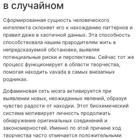
в случайном
Сформированная сущность человеческого
интеллекта склоняет его к нахождению паттернов и
правил даже в хаотичной данных. Эта способность
способствовала нашим прародителям жить в
непредсказуемой обстановке, выявляя
потенциальные риски и перспективы. Сейчас тот же
процесс функционирует в области творчества,
помогая находить vavada в самых внезапных
родниках.
Дофаминовая сеть мозга активируется при
выявлении новых, неожиданных явлений, образуя
чувство радости от находки. Этот биохимический
система мотивирует личность продолжать
обнаружение оригинальных соединений и
закономерностей. Именно по этой причине ход
творчества часто отмечается положительными