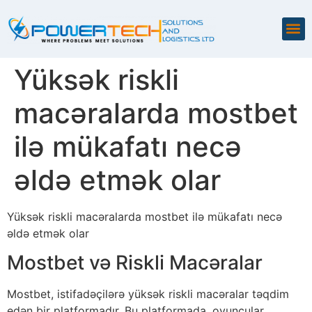
Yüksək riskli
macəralarda mostbet
ilə mükafatı necə
əldə etmək olar
Yüksək riskli macəralarda mostbet ilə mükafatı necə
əldə etmək olar
Mostbet və Riskli Macəralar
Mostbet, istifadəçilərə yüksək riskli macəralar təqdim
edən bir platformadır. Bu platformada, oyunçular