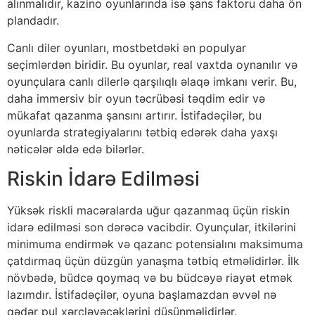
alınmalıdır, kazino oyunlarında isə şans faktoru daha ön
plandadır.
Canlı diler oyunları, mostbetdəki ən populyar
seçimlərdən biridir. Bu oyunlar, real vaxtda oynanılır və
oyunçulara canlı dilerlə qarşılıqlı əlaqə imkanı verir. Bu,
daha immersiv bir oyun təcrübəsi təqdim edir və
mükafat qazanma şansını artırır. İstifadəçilər, bu
oyunlarda strategiyalarını tətbiq edərək daha yaxşı
nəticələr əldə edə bilərlər.
Riskin İdarə Edilməsi
Yüksək riskli macəralarda uğur qazanmaq üçün riskin
idarə edilməsi son dərəcə vacibdir. Oyunçular, itkilərini
minimuma endirmək və qazanc potensialını maksimuma
çatdırmaq üçün düzgün yanaşma tətbiq etməlidirlər. İlk
növbədə, büdcə qoymaq və bu büdcəyə riayət etmək
lazımdır. İstifadəçilər, oyuna başlamazdan əvvəl nə
qədər pul xərcləyəcəklərini düşünməlidirlər.