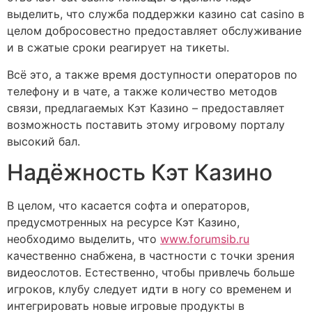
выделить, что служба поддержки казино cat casino в
целом добросовестно предоставляет обслуживание
и в сжатые сроки реагирует на тикеты.
Всё это, а также время доступности операторов по
телефону и в чате, а также количество методов
связи, предлагаемых Кэт Казино – предоставляет
возможность поставить этому игровому порталу
высокий бал.
Надёжность Кэт Казино
В целом, что касается софта и операторов,
предусмотренных на ресурсе Кэт Казино,
необходимо выделить, что
www.forumsib.ru
качественно снабжена, в частности с точки зрения
видеослотов. Естественно, чтобы привлечь больше
игроков, клубу следует идти в ногу со временем и
интегрировать новые игровые продукты в