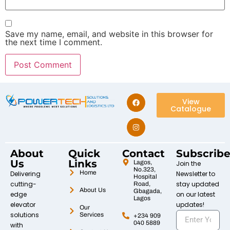
Save my name, email, and website in this browser for
the next time I comment.
View
Catalogue
About
Quick
Contact
Subscrib
Us
Links
Lagos,
Join the
No.323,
Home
Delivering
Newsletter to
Hospital
cutting-
stay updated
Road,
About Us
Gbagada,
edge
on our latest
Lagos
elevator
updates!
Our
solutions
Services
+234 909
040 5889
with