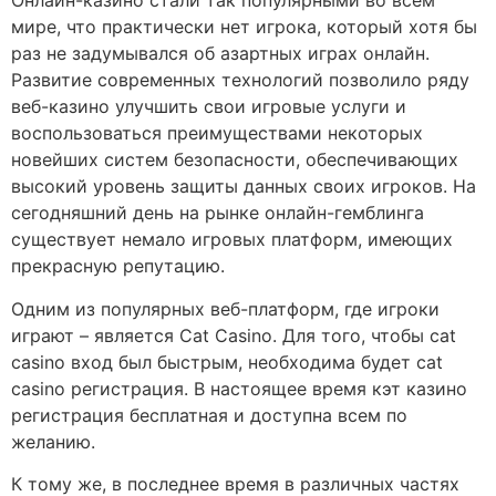
Онлайн-казино стали так популярными во всем
мире, что практически нет игрока, который хотя бы
раз не задумывался об азартных играх онлайн.
Развитие современных технологий позволило ряду
веб-казино улучшить свои игровые услуги и
воспользоваться преимуществами некоторых
новейших систем безопасности, обеспечивающих
высокий уровень защиты данных своих игроков. На
сегодняшний день на рынке онлайн-гемблинга
существует немало игровых платформ, имеющих
прекрасную репутацию.
Одним из популярных веб-платформ, где игроки
играют – является Cat Casino. Для того, чтобы cat
casino вход был быстрым, необходима будет cat
casino регистрация. В настоящее время кэт казино
регистрация бесплатная и доступна всем по
желанию.
К тому же, в последнее время в различных частях