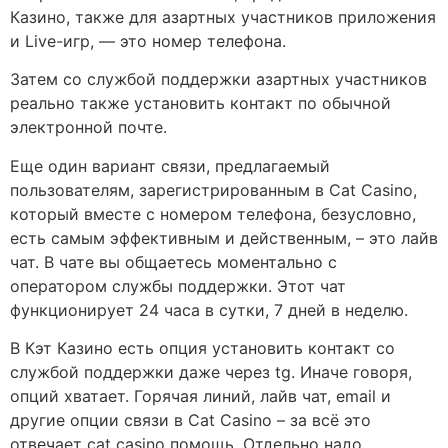
Казино, также для азартных участников приложения
и Live-игр, — это номер телефона.
Затем со службой поддержки азартных участников
реально также установить контакт по обычной
электронной почте.
Еще один вариант связи, предлагаемый
пользователям, зарегистрированным в Cat Casino,
который вместе с номером телефона, безусловно,
есть самым эффективным и действенным, – это лайв
чат. В чате вы общаетесь моментально с
оператором службы поддержки. Этот чат
функционирует 24 часа в сутки, 7 дней в неделю.
В Кэт Казино есть опция установить контакт со
службой поддержки даже через tg. Иначе говоря,
опций хватает. Горячая линий, лайв чат, email и
другие опции связи в Cat Casino – за всё это
отвечает cat casino помощь. Отдельно надо