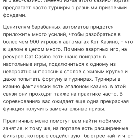
игр веб-казино. Именно из-за этого казино портал
предлагает часто турниры с разными призовыми
фондами.
Ценителям барабанных автоматов придется
приложить много усилий, чтобы разобраться в
более чем 900 игровых автоматах Кэт Казино, – что
в целом в целом много. Помимо азартных игр, на
ресурсе Cat Casino есть шанс поиграть в
настольные игры, подключиться к одному из
невероятно интересных столов с живым крупье и
даже попытать фортуну в турнирах. Турниры в
казино фактически есть эталоном казино, в этой
связи они проходят также на практике часто. В
соревнованиях вас ожидает еще одна прекрасная
функция получить замечательные призы.
Практичные меню помогут вам найти любимое
занятие, к тому же, на портале есть расширенные
фильтры, которые содействуют быстрее найти что-