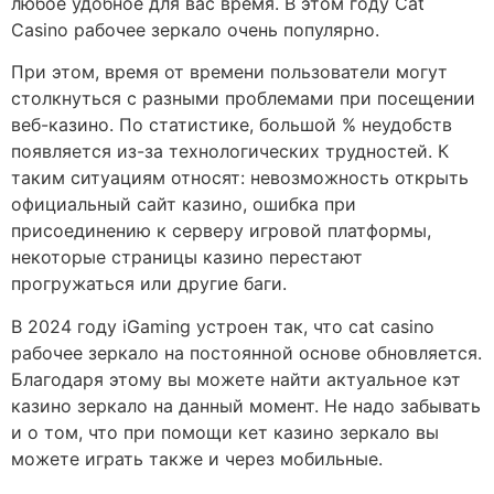
любое удобное для вас время. В этом году Cat
Casino рабочее зеркало очень популярно.
При этом, время от времени пользователи могут
столкнуться с разными проблемами при посещении
веб-казино. По статистике, большой % неудобств
появляется из-за технологических трудностей. К
таким ситуациям относят: невозможность открыть
официальный сайт казино, ошибка при
присоединению к серверу игровой платформы,
некоторые страницы казино перестают
прогружаться или другие баги.
В 2024 году iGaming устроен так, что cat casino
рабочее зеркало на постоянной основе обновляется.
Благодаря этому вы можете найти актуальное кэт
казино зеркало на данный момент. Не надо забывать
и о том, что при помощи кет казино зеркало вы
можете играть также и через мобильные.