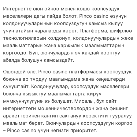
Интернетте оюн ойноо менен кошо коопсуздук
маселелери дагы пайда болот. Pinco casino өзүнүн
колдонуучуларынын коопсуздугун камсыз кылуу
үчүн атайын чараларды көрөт. Платформа, шифрлөө
технологияларын колдонуп, колдонуучулардын жеке
маалыматтарын жана каржылык маалыматтарын
коргоодо. Бул, оюнчулардын эч кандай кооптуу
абалда болушун камсыздайт.
Ошондой эле, Pinco casino платформасы коопсуздук
боюнча ар түрдүү маалымдама жана кеңештерди
сунуштайт. Колдонуучулар, коопсуздук маселелери
боюнча кызыктуу маалыматтарга кирүү
мүмкүнчүлүгүнө ээ болушат. Мисалы, бул сайт
интернеттеги мошенничестволордон жана фишинг
аракеттеринен кантип сактануу керектиги тууралуу
маалымат берет. Оюнчулардын коопсуздугун коргоо
– Pinco casino үчүн негизги приоритет.