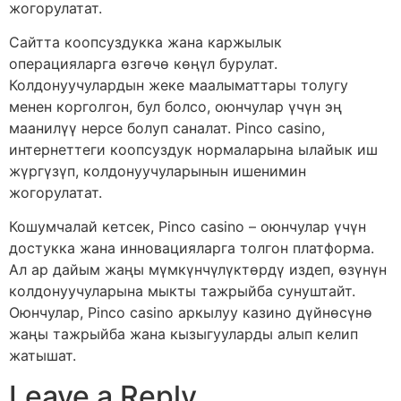
жогорулатат.
Сайтта коопсуздукка жана каржылык
операцияларга өзгөчө көңүл бурулат.
Колдонуучулардын жеке маалыматтары толугу
менен корголгон, бул болсо, оюнчулар үчүн эң
маанилүү нерсе болуп саналат. Pinco casino,
интернеттеги коопсуздук нормаларына ылайык иш
жүргүзүп, колдонуучуларынын ишенимин
жогорулатат.
Кошумчалай кетсек, Pinco casino – оюнчулар үчүн
достукка жана инновацияларга толгон платформа.
Ал ар дайым жаңы мүмкүнчүлүктөрдү издеп, өзүнүн
колдонуучуларына мыкты тажрыйба сунуштайт.
Оюнчулар, Pinco casino аркылуу казино дүйнөсүнө
жаңы тажрыйба жана кызыгууларды алып келип
жатышат.
Leave a Reply