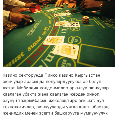
Казино секторунда Пинко казино Кыргызстан
оюнчулар арасында популярдуулукка ээ болуп
жатат. Мобилдик колдонмолор аркылуу оюнчулар
каалаган убакта жана каалаган жерден ойноп,
өзүнүн тажрыйбасын жекелештире алышат. Бул
технологиялар, оюнчууларды уятка калтырбастан,
жеңилдик менен эсепти башкарууга мүмкүнчүлүк