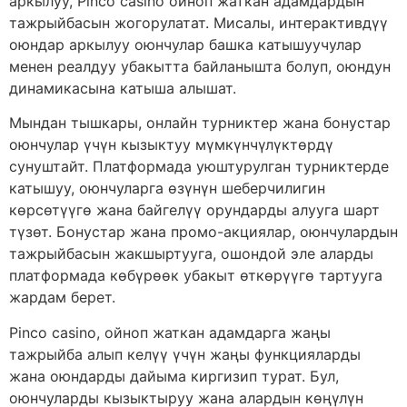
аркылуу, Pinco casino ойноп жаткан адамдардын
тажрыйбасын жогорулатат. Мисалы, интерактивдүү
оюндар аркылуу оюнчулар башка катышуучулар
менен реалдуу убакытта байланышта болуп, оюндун
динамикасына катыша алышат.
Мындан тышкары, онлайн турниктер жана бонустар
оюнчулар үчүн кызыктуу мүмкүнчүлүктөрдү
сунуштайт. Платформада уюштурулган турниктерде
катышуу, оюнчуларга өзүнүн шеберчилигин
көрсөтүүгө жана байгелүү орундарды алууга шарт
түзөт. Бонустар жана промо-акциялар, оюнчулардын
тажрыйбасын жакшыртууга, ошондой эле аларды
платформада көбүрөөк убакыт өткөрүүгө тартууга
жардам берет.
Pinco casino, ойноп жаткан адамдарга жаңы
тажрыйба алып келүү үчүн жаңы функцияларды
жана оюндарды дайыма киргизип турат. Бул,
оюнчуларды кызыктыруу жана алардын көңүлүн