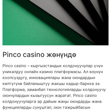
Pinco casino жөнүндө
Pinco casino – кыргызстандык колдонуучулар үчүн
уникалдуу онлайн казино платформасы. Ал өзүнүн
коопсуздугу, инновациялары жана оюндардын
көптүгүнө байланыштуу жакшы кадыр-баркка ээ.
Платформа, заманбап технологияларды колдонуучу
оюнчулардын кызыгуусун жаратат. Pinco casino
колдонуучуларга ар дайым жаңы оюндарды жана
функцияларды сунуштап, оюн тажрыйбасын