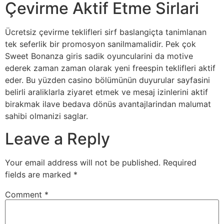
Çevirme Aktif Etme Sirlari
Ücretsiz çevirme teklifleri sirf baslangiçta tanimlanan
tek seferlik bir promosyon sanilmamalidir. Pek çok
Sweet Bonanza giris sadik oyuncularini da motive
ederek zaman zaman olarak yeni freespin teklifleri aktif
eder. Bu yüzden casino bölümünün duyurular sayfasini
belirli araliklarla ziyaret etmek ve mesaj izinlerini aktif
birakmak ilave bedava dönüs avantajlarindan malumat
sahibi olmanizi saglar.
Leave a Reply
Your email address will not be published.
Required
fields are marked
*
Comment
*