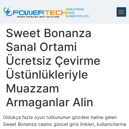
Sweet Bonanza
Sanal Ortami
Ücretsiz Çevirme
Üstünlükleriyle
Muazzam
Armaganlar Alin
Oldukça fazla oyun tutkununun gözdesi haline gelen
Sweet Bonanza casino güncel giris linkleri, kullanicilarina