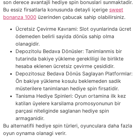
son derece avantajli hediye spin bonuslari sunmaktadir.
Bu essiz firsatlarla konusunda detayli içerige
sweet
bonanza 1000
üzerinden çabucak sahip olabilirsiniz.
Ücretsiz Çevirme Kavrami: Slot oyunlarinda ücret
ödemeden belirli sayida dönüs sahip olma
olanagidir.
Depozitolu Bedava Dönüsler: Tanimlanmis bir
tutarinda bakiye yükleme gerekliligi ile birlikte
hesaba eklenen ücretsiz çevirme çesididir.
Depozitosuz Bedava Dönüs Saglayan Platformlar:
Ön bakiye yükleme kosulu beklemeden sadik
müsterilere tanimlanan hediye spin firsatidir.
Tanisma Hediye Spinleri: Oyun ortamina ilk kez
katilan üyelere karsilama promosyonunun bir
parçasi niteliginde saglanan hediye spin
armaganidir.
Bu alternatifli hediye spin türleri, oyunculara daha fazla
oyun oynama olanagi verir.