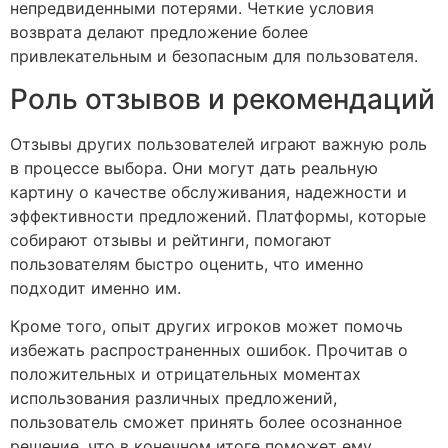
непредвиденными потерями. Четкие условия
возврата делают предложение более
привлекательным и безопасным для пользователя.
Роль отзывов и рекомендаций
Отзывы других пользователей играют важную роль
в процессе выбора. Они могут дать реальную
картину о качестве обслуживания, надежности и
эффективности предложений. Платформы, которые
собирают отзывы и рейтинги, помогают
пользователям быстро оценить, что именно
подходит именно им.
Кроме того, опыт других игроков может помочь
избежать распространенных ошибок. Прочитав о
положительных и отрицательных моментах
использования различных предложений,
пользователь сможет принять более осознанное
решение, что в конечном итоге поможет ему