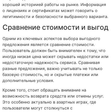
хорошей историией работы на рынке. Информация
о лицензиях и сертификатах может говорить о
легитимности и безопасности выбранного варианта.
Сравнение стоимости и выгод
Одним из ключевых аспектов выбора выгодного
предложения является сравнение стоимости.
Пользователь должен быть внимателен к тому, что
иногда низкая цена может скрывать недостатки или
недостаточную надежность сервиса. Сравнивая
разные предложения, важно учитывать не только
базовую стоимость, но и скрытые платежи или
дополнительные условия.
Кроме того, стоит обращать внимание на
возможность возврата средств или отмены услуг.
Это особенно актуально в азартных играх, где
пользователи могут столкнуться с