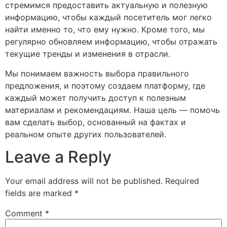
стремимся предоставить актуальную и полезную
информацию, чтобы каждый посетитель мог легко
найти именно то, что ему нужно. Кроме того, мы
регулярно обновляем информацию, чтобы отражать
текущие тренды и изменения в отрасли.
Мы понимаем важность выбора правильного
предложения, и поэтому создаем платформу, где
каждый может получить доступ к полезным
материалам и рекомендациям. Наша цель — помочь
вам сделать выбор, основанный на фактах и
реальном опыте других пользователей.
Leave a Reply
Your email address will not be published.
Required
fields are marked
*
Comment
*