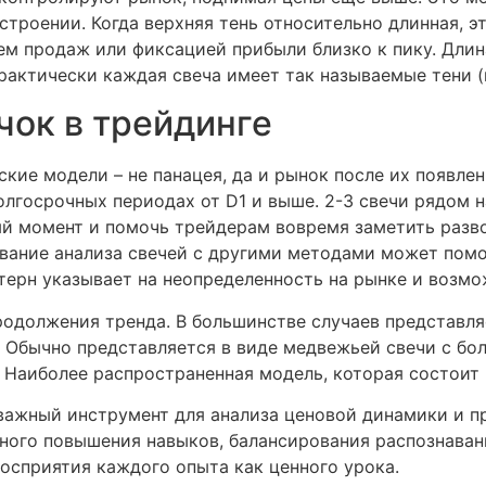
троении. Когда верхняя тень относительно длинная, эт
ием продаж или фиксацией прибыли близко к пику. Дли
рактически каждая свеча имеет так называемые тени (
чок в трейдинге
кие модели – не панацея, да и рынок после их появлени
олгосрочных периодах от D1 и выше. 2-3 свечи рядом н
ый момент и помочь трейдерам вовремя заметить разв
вание анализа свечей с другими методами может пом
терн указывает на неопределенность на рынке и возмо
одолжения тренда. В большинстве случаев представля
 Обычно представляется в виде медвежьей свечи с бол
. Наиболее распространенная модель, которая состоит 
 важный инструмент для анализа ценовой динамики и п
ывного повышения навыков, балансирования распознава
восприятия каждого опыта как ценного урока.