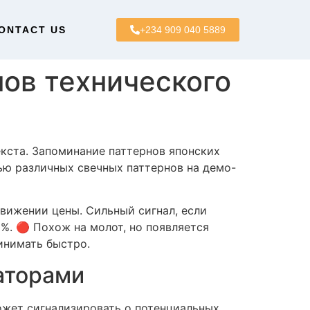
ONTACT US
+234 909 040 5889
ов технического
екста. Запоминание паттернов японских
ью различных свечных паттернов на демо-
ижении цены. Сильный сигнал, если
%. 🔴 Похож на молот, но появляется
инимать быстро.
аторами
ожет сигнализировать о потенциальных