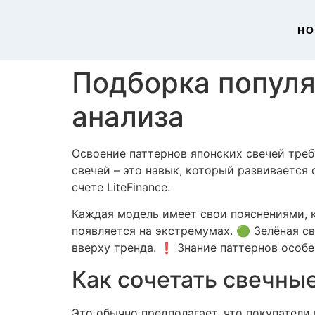
H
Подборка популя
анализа
Освоение паттернов японских свечей треб
свечей – это навык, который развивается
счете LiteFinance.
Каждая модель имеет свои пояснениями,
появляется на экстремумах. 🟢 Зелёная с
вверху тренда. ❗ Знание паттернов особе
Как сочетать свечны
Это обычно предполагает, что покупател