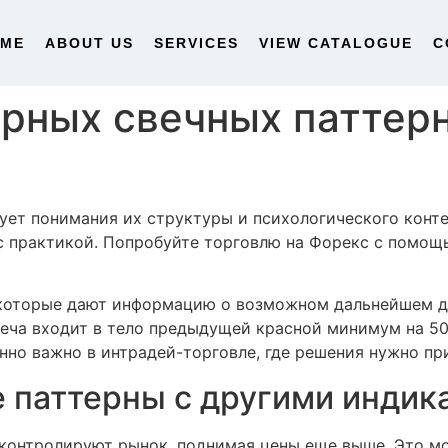
OME
ABOUT US
SERVICES
VIEW CATALOGUE
C
рных свечных паттерн
ует понимания их структуры и психологического конт
 с практикой. Попробуйте торговлю на Форекс с помощ
 которые дают информацию о возможном дальнейшем дв
веча входит в тело предыдущей красной минимум на 50
нно важно в интрадей-торговле, где решения нужно пр
е паттерны с другими индик
и контролируют рынок, поднимая цены еще выше. Это м