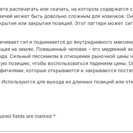
ете распечатать или скачать, на котором содержатся 
вечей может быть довольно сложным для новичков. О
ткрытия или закрытия позиций. Этот паттерн может си
ичивает гэп и поднимается до внутридневного максиму
ющая на землю. Повешенный человек – это медвежий эк
нда. Сильный пессимизм в отношении рыночной цены ч
кую позицию, чтобы воспользоваться падением цены. О
 фитилями, которые открываются и закрываются посте
Используются для выхода из длинных позиций или от
uired fields are marked
*