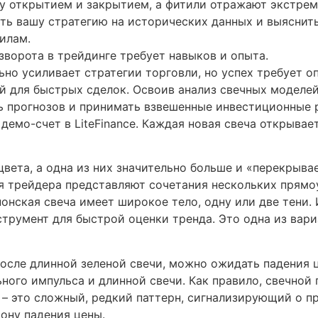
у открытием и закрытием, а фитили отражают экстре
ть вашу стратегию на исторических данных и выяснить
илам.
зворота в трейдинге требует навыков и опыта.
но усиливает стратегии торговли, но успех требует о
й для быстрых сделок. Освоив анализ свечных моделей
ь прогнозов и принимать взвешенные инвестиционные 
демо-счет в LiteFinance. Каждая новая свеча открывае
цвета, а одна из них значительно больше и «перекрыва
я трейдера представляют сочетания нескольких прямо
понская свеча имеет широкое тело, одну или две тени
трумент для быстрой оценки тренда. Это одна из вари
осле длинной зеленой свечи, можно ожидать падения 
ьного импульса и длинной свечи. Как правило, свечной
 – это сложный, редкий паттерн, сигнализирующий о п
рону падения цены.