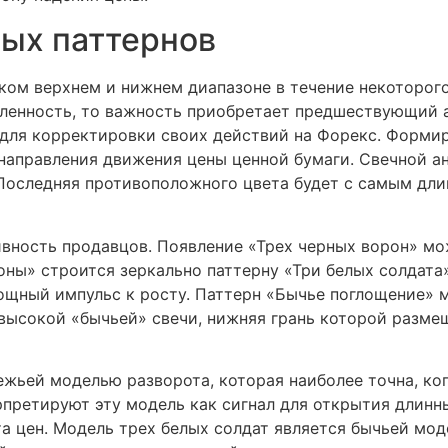
ых паттернов
зком верхнем и нижнем диапазоне в течение некоторо
ленность, то важность приобретает предшествующий а
 для корректировки своих действий на Форекс. Форми
направления движения цены ценной бумаги. Свечной а
 Последняя противоположного цвета будет с самым дл
ивность продавцов. Появление «Трех черных ворон» мо
оны» строится зеркально паттерну «Три белых солдата»
ощный импульс к росту. Паттерн «Бычье поглощение» 
с высокой «бычьей» свечи, нижняя грань которой разм
ежьей моделью разворота, которая наиболее точна, ко
рпретируют эту модель как сигнал для открытия длинн
 цен. Модель трех белых солдат является бычьей мод