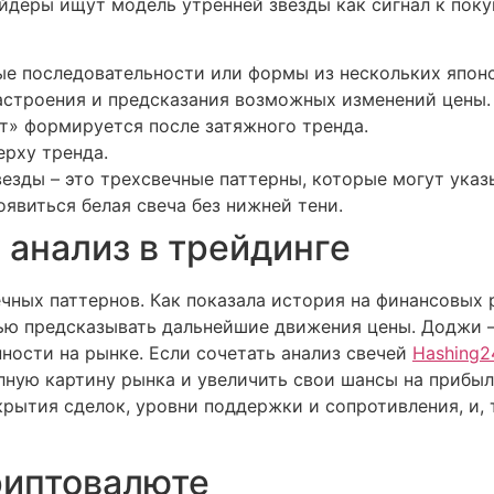
деры ищут модель утренней звезды как сигнал к покупк
е последовательности или формы из нескольких япон
астроения и предсказания возможных изменений цены.
ет» формируется после затяжного тренда.
ерху тренда.
везды – это трехсвечные паттерны, которые могут указ
явиться белая свеча без нижней тени.
 анализ в трейдинге
чных паттернов. Как показала история на финансовых 
ью предсказывать дальнейшие движения цены. Доджи –
нности на рынке. Если сочетать анализ свечей
Hashing
лную картину рынка и увеличить свои шансы на прибыл
крытия сделок, уровни поддержки и сопротивления, и,
риптовалюте