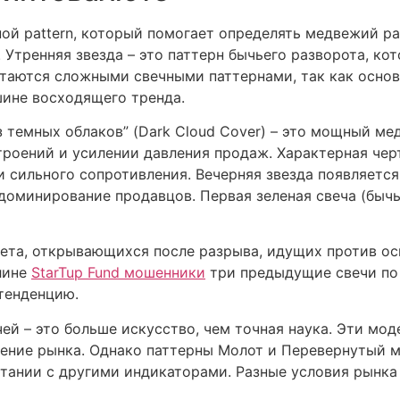
ной pattern, который помогает определять медвежий ра
Утренняя звезда – это паттерн бычьего разворота, ко
итаются сложными свечными паттернами, так как основ
ине восходящего тренда.
 темных облаков” (Dark Cloud Cover) – это мощный ме
строений и усилении давления продаж. Характерная че
и сильного сопротивления. Вечерняя звезда появляется
доминирование продавцов. Первая зеленая свеча (быч
цвета, открывающихся после разрыва, идущих против о
лине
StarTup Fund мошенники
три предыдущие свечи по 
тенденцию.
ей – это больше искусство, чем точная наука. Эти мо
дение рынка. Однако паттерны Молот и Перевернутый 
тании с другими индикаторами. Разные условия рынка