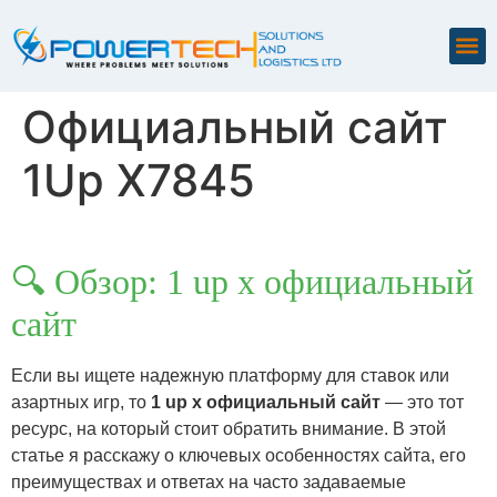
Официальный сайт
1Up X7845
🔍 Обзор: 1 up x официальный
сайт
Если вы ищете надежную платформу для ставок или
азартных игр, то
1 up x официальный сайт
— это тот
ресурс, на который стоит обратить внимание. В этой
статье я расскажу о ключевых особенностях сайта, его
преимуществах и ответах на часто задаваемые