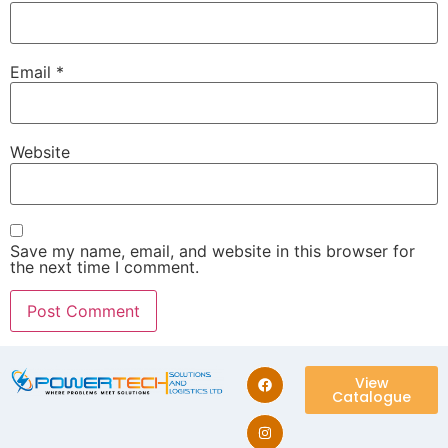
Email
*
Website
Save my name, email, and website in this browser for
the next time I comment.
View
Catalogue