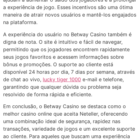
a experiência de jogo. Esses incentivos são uma ótima
maneira de atrair novos usuários e mantê-los engajados
na plataforma.
A experiência do usuário no Betway Casino também é
digna de nota. O site é intuitivo e fácil de navegar,
permitindo que os jogadores encontrem rapidamente
seus jogos favoritos e acessem informações sobre
bônus e promoções. O suporte ao cliente está
disponível 24 horas por dia, 7 dias por semana, através
de chat ao vivo,
lucky tiger 1000
e-mail e telefone,
garantindo que qualquer dúvida ou problema seja
resolvido de forma rápida e eficiente.
Em conclusão, o Betway Casino se destaca como o
melhor casino online que aceita Neteller, oferecendo
uma combinação ideal de segurança, rapidez nas
transações, variedade de jogos e um excelente suporte
ao cliente. Para aqueles que buscam uma experiência