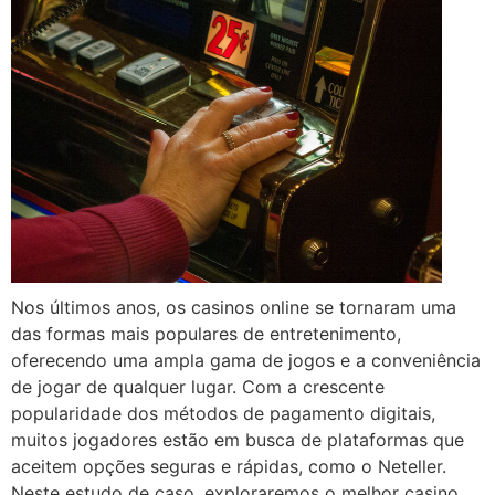
Nos últimos anos, os casinos online se tornaram uma
das formas mais populares de entretenimento,
oferecendo uma ampla gama de jogos e a conveniência
de jogar de qualquer lugar. Com a crescente
popularidade dos métodos de pagamento digitais,
muitos jogadores estão em busca de plataformas que
aceitem opções seguras e rápidas, como o Neteller.
Neste estudo de caso, exploraremos o melhor casino