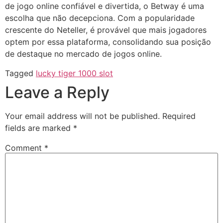
de jogo online confiável e divertida, o Betway é uma
escolha que não decepciona. Com a popularidade
crescente do Neteller, é provável que mais jogadores
optem por essa plataforma, consolidando sua posição
de destaque no mercado de jogos online.
Tagged
lucky tiger 1000 slot
Leave a Reply
Your email address will not be published.
Required
fields are marked
*
Comment
*