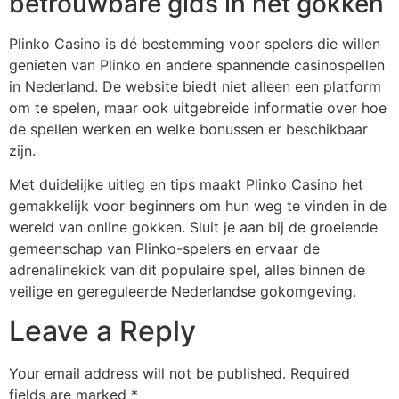
betrouwbare gids in het gokken
Plinko Casino is dé bestemming voor spelers die willen
genieten van Plinko en andere spannende casinospellen
in Nederland. De website biedt niet alleen een platform
om te spelen, maar ook uitgebreide informatie over hoe
de spellen werken en welke bonussen er beschikbaar
zijn.
Met duidelijke uitleg en tips maakt Plinko Casino het
gemakkelijk voor beginners om hun weg te vinden in de
wereld van online gokken. Sluit je aan bij de groeiende
gemeenschap van Plinko-spelers en ervaar de
adrenalinekick van dit populaire spel, alles binnen de
veilige en gereguleerde Nederlandse gokomgeving.
Leave a Reply
Your email address will not be published.
Required
fields are marked
*