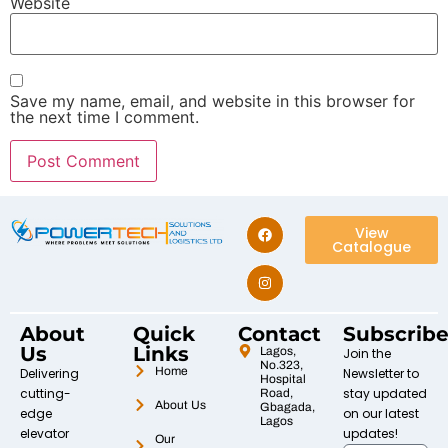
Website
Save my name, email, and website in this browser for
the next time I comment.
View
Catalogue
About
Quick
Contact
Subscrib
Us
Links
Lagos,
Join the
No.323,
Home
Delivering
Newsletter to
Hospital
cutting-
stay updated
Road,
About Us
Gbagada,
edge
on our latest
Lagos
elevator
updates!
Our