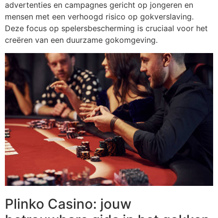
advertenties en campagnes gericht op jongeren en
mensen met een verhoogd risico op gokverslaving.
Deze focus op spelersbescherming is cruciaal voor het
creëren van een duurzame gokomgeving.
Plinko Casino: jouw