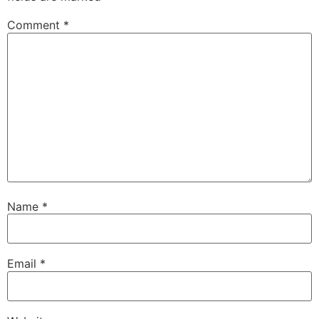
Comment
*
Name
*
Email
*