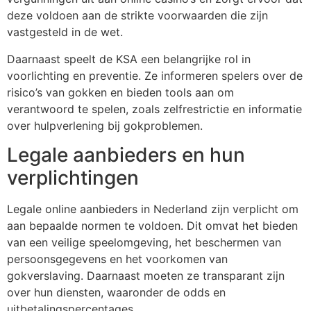
deze voldoen aan de strikte voorwaarden die zijn
vastgesteld in de wet.
Daarnaast speelt de KSA een belangrijke rol in
voorlichting en preventie. Ze informeren spelers over de
risico’s van gokken en bieden tools aan om
verantwoord te spelen, zoals zelfrestrictie en informatie
over hulpverlening bij gokproblemen.
Legale aanbieders en hun
verplichtingen
Legale online aanbieders in Nederland zijn verplicht om
aan bepaalde normen te voldoen. Dit omvat het bieden
van een veilige speelomgeving, het beschermen van
persoonsgegevens en het voorkomen van
gokverslaving. Daarnaast moeten ze transparant zijn
over hun diensten, waaronder de odds en
uitbetalingspercentages.