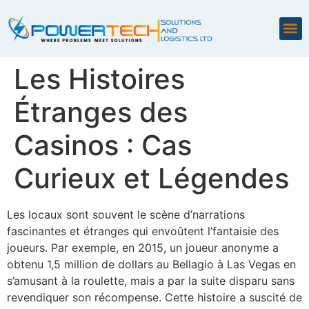
Les Histoires
Étranges des
Casinos : Cas
Curieux et Légendes
Les locaux sont souvent le scène d’narrations
fascinantes et étranges qui envoûtent l’fantaisie des
joueurs. Par exemple, en 2015, un joueur anonyme a
obtenu 1,5 million de dollars au Bellagio à Las Vegas en
s’amusant à la roulette, mais a par la suite disparu sans
revendiquer son récompense. Cette histoire a suscité de