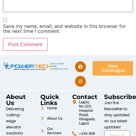
Save my name, email, and website in this browser for
the next time I comment.
View
Catalogue
About
Quick
Contact
Subscrib
Us
Links
Lagos,
Join the
No.323,
Home
Delivering
Newsletter to
Hospital
cutting-
stay updated
Road,
About Us
Gbagada,
edge
on our latest
Lagos
elevator
updates!
Our
solutions
Services
+234 909