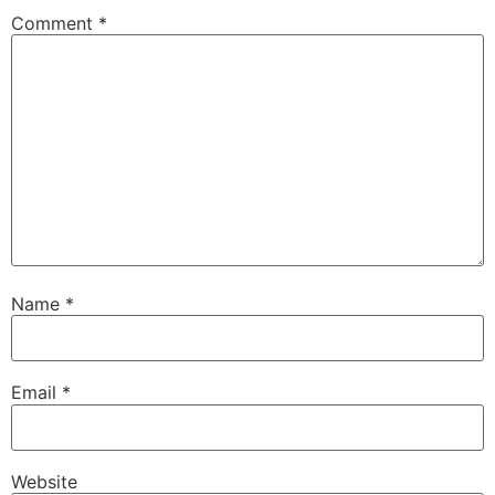
Comment
*
Name
*
Email
*
Website