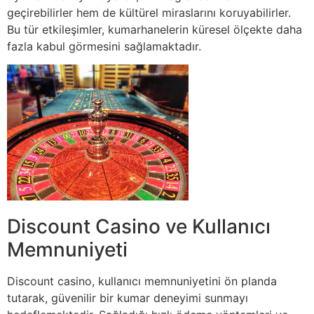
geçirebilirler hem de kültürel miraslarını koruyabilirler.
Bu tür etkileşimler, kumarhanelerin küresel ölçekte daha
fazla kabul görmesini sağlamaktadır.
Discount Casino ve Kullanıcı
Memnuniyeti
Discount casino, kullanıcı memnuniyetini ön planda
tutarak, güvenilir bir kumar deneyimi sunmayı