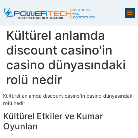
Kültürel anlamda
discount casino'in
casino dünyasındaki
rolü nedir
Kültürel anlamda discount casino'in casino dünyasındaki
rolü nedir
Kültürel Etkiler ve Kumar
Oyunları