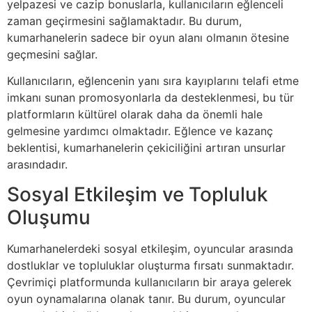
yelpazesi ve cazip bonuslarla, kullanıcıların eğlenceli
zaman geçirmesini sağlamaktadır. Bu durum,
kumarhanelerin sadece bir oyun alanı olmanın ötesine
geçmesini sağlar.
Kullanıcıların, eğlencenin yanı sıra kayıplarını telafi etme
imkanı sunan promosyonlarla da desteklenmesi, bu tür
platformların kültürel olarak daha da önemli hale
gelmesine yardımcı olmaktadır. Eğlence ve kazanç
beklentisi, kumarhanelerin çekiciliğini artıran unsurlar
arasındadır.
Sosyal Etkileşim ve Topluluk
Oluşumu
Kumarhanelerdeki sosyal etkileşim, oyuncular arasında
dostluklar ve topluluklar oluşturma fırsatı sunmaktadır.
Çevrimiçi platformunda kullanıcıların bir araya gelerek
oyun oynamalarına olanak tanır. Bu durum, oyuncular