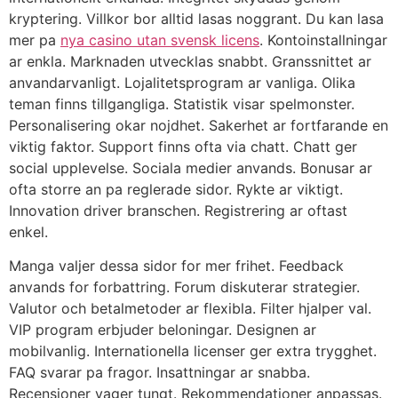
kryptering. Villkor bor alltid lasas noggrant. Du kan lasa
mer pa
nya casino utan svensk licens
. Kontoinstallningar
ar enkla. Marknaden utvecklas snabbt. Granssnittet ar
anvandarvanligt. Lojalitetsprogram ar vanliga. Olika
teman finns tillgangliga. Statistik visar spelmonster.
Personalisering okar nojdhet. Sakerhet ar fortfarande en
viktig faktor. Support finns ofta via chatt. Chatt ger
social upplevelse. Sociala medier anvands. Bonusar ar
ofta storre an pa reglerade sidor. Rykte ar viktigt.
Innovation driver branschen. Registrering ar oftast
enkel.
Manga valjer dessa sidor for mer frihet. Feedback
anvands for forbattring. Forum diskuterar strategier.
Valutor och betalmetoder ar flexibla. Filter hjalper val.
VIP program erbjuder beloningar. Designen ar
mobilvanlig. Internationella licenser ger extra trygghet.
FAQ svarar pa fragor. Insattningar ar snabba.
Recensioner vager tungt. Rekommendationer anpassas.