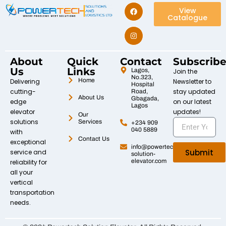
View
Catalogue
About
Quick
Contact
Subscrib
Us
Links
Lagos,
Join the
No.323,
Home
Delivering
Newsletter to
Hospital
cutting-
stay updated
Road,
About Us
Gbagada,
edge
on our latest
Lagos
elevator
updates!
Our
solutions
Services
+234 909
040 5889
with
Contact Us
exceptional
info@powertech-
Submit
service and
solution-
elevator.com
reliability for
all your
vertical
transportation
needs.