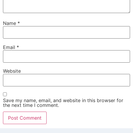
Name
*
Email
*
Website
Save my name, email, and website in this browser for
the next time I comment.