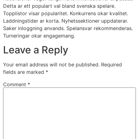
Detta ar ett populart val bland svenska spelare.
Topplistor visar popularitet. Konkurrens okar kvalitet.
Laddningstider ar korta. Nyhetssektioner uppdaterar.
Saker inloggning anvands. Spelansvar rekommenderas.
Turneringar okar engagemang.
Leave a Reply
Your email address will not be published.
Required
fields are marked
*
Comment
*