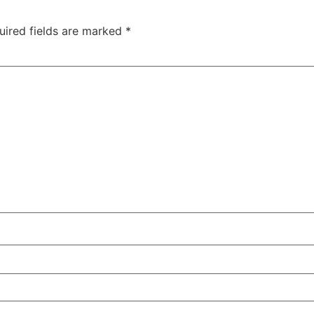
uired fields are marked
*