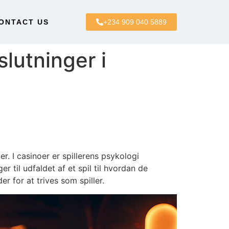
ONTACT US
+234 909 040 5889
lutninger i
r. I casinoer er spillerens psykologi
r til udfaldet af et spil til hvordan de
er for at trives som spiller.