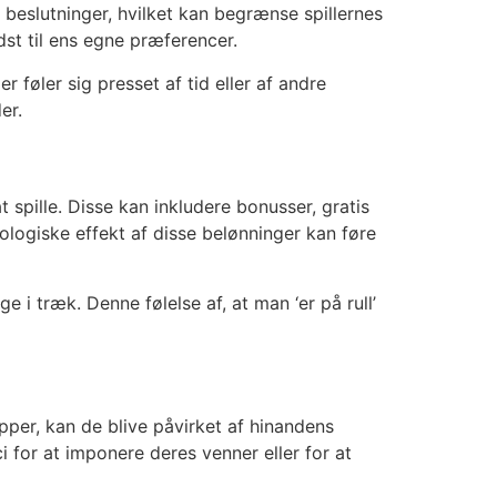
e beslutninger, hvilket kan begrænse spillernes
st til ens egne præferencer.
 føler sig presset af tid eller af andre
er.
 spille. Disse kan inkludere bonusser, gratis
ologiske effekt af disse belønninger kan føre
 i træk. Denne følelse af, at man ‘er på rull’
upper, kan de blive påvirket af hinandens
ci for at imponere deres venner eller for at