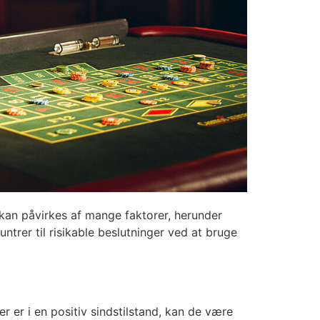
er kan påvirkes af mange faktorer, herunder
ntrer til risikable beslutninger ved at bruge
er er i en positiv sindstilstand, kan de være