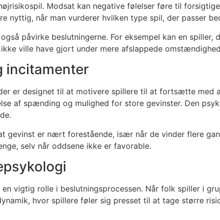
øjrisikospil. Modsat kan negative følelser føre til forsigtig
 nyttig, når man vurderer hvilken type spil, der passer bed
så påvirke beslutningerne. For eksempel kan en spiller, der
e ikke ville have gjort under mere afslappede omstændighed
g incitamenter
 er designet til at motivere spillere til at fortsætte med at
ølelse af spænding og mulighed for store gevinster. Den psyk
nde.
t gevinst er nært forestående, især når de vinder flere gange
penge, selv når oddsene ikke er favorable.
epsykologi
en vigtig rolle i beslutningsprocessen. Når folk spiller i gr
mik, hvor spillere føler sig presset til at tage større risi