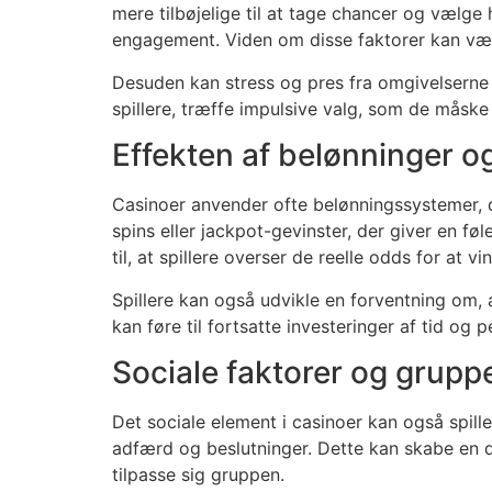
mere tilbøjelige til at tage chancer og vælge h
engagement. Viden om disse faktorer kan være
Desuden kan stress og pres fra omgivelserne og
spillere, træffe impulsive valg, som de måsk
Effekten af belønninger o
Casinoer anvender ofte belønningssystemer, der
spins eller jackpot-gevinster, der giver en f
til, at spillere overser de reelle odds for at vi
Spillere kan også udvikle en forventning om, a
kan føre til fortsatte investeringer af tid og 
Sociale faktorer og grupp
Det sociale element i casinoer kan også spille 
adfærd og beslutninger. Dette kan skabe en dyna
tilpasse sig gruppen.