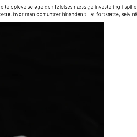
te oplevelse øge den følelsesmæssige investering i spillet, h
te, hvor man opmuntrer hinanden til at fortsætte, selv når 