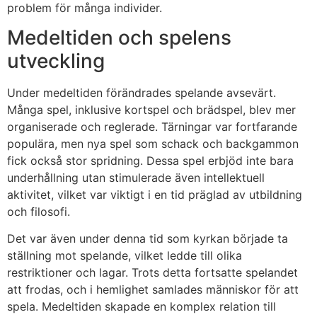
problem för många individer.
Medeltiden och spelens
utveckling
Under medeltiden förändrades spelande avsevärt.
Många spel, inklusive kortspel och brädspel, blev mer
organiserade och reglerade. Tärningar var fortfarande
populära, men nya spel som schack och backgammon
fick också stor spridning. Dessa spel erbjöd inte bara
underhållning utan stimulerade även intellektuell
aktivitet, vilket var viktigt i en tid präglad av utbildning
och filosofi.
Det var även under denna tid som kyrkan började ta
ställning mot spelande, vilket ledde till olika
restriktioner och lagar. Trots detta fortsatte spelandet
att frodas, och i hemlighet samlades människor för att
spela. Medeltiden skapade en komplex relation till