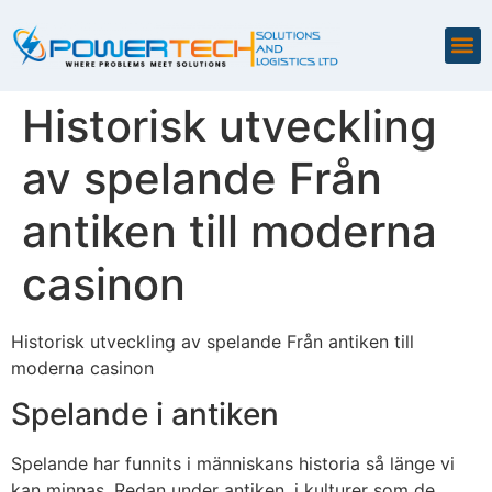
Historisk utveckling
av spelande Från
antiken till moderna
casinon
Historisk utveckling av spelande Från antiken till
moderna casinon
Spelande i antiken
Spelande har funnits i människans historia så länge vi
kan minnas. Redan under antiken, i kulturer som de