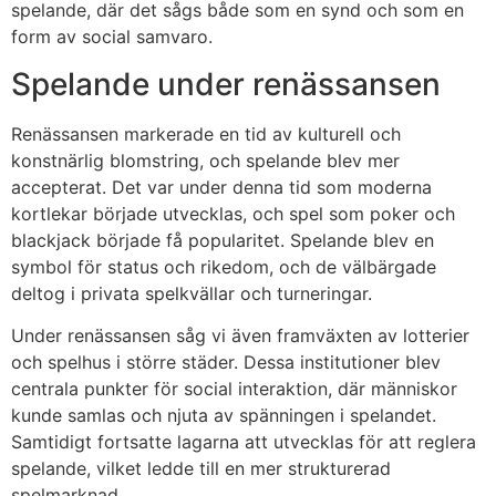
spelande, där det sågs både som en synd och som en
form av social samvaro.
Spelande under renässansen
Renässansen markerade en tid av kulturell och
konstnärlig blomstring, och spelande blev mer
accepterat. Det var under denna tid som moderna
kortlekar började utvecklas, och spel som poker och
blackjack började få popularitet. Spelande blev en
symbol för status och rikedom, och de välbärgade
deltog i privata spelkvällar och turneringar.
Under renässansen såg vi även framväxten av lotterier
och spelhus i större städer. Dessa institutioner blev
centrala punkter för social interaktion, där människor
kunde samlas och njuta av spänningen i spelandet.
Samtidigt fortsatte lagarna att utvecklas för att reglera
spelande, vilket ledde till en mer strukturerad
spelmarknad.