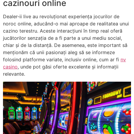
cazinouri online
Dealer-ii live au revoluționat experiența jocurilor de
noroc online, aducând-o mai aproape de realitatea unui
cazino terestru. Aceste interacțiuni în timp real oferă
jucătorilor senzația de a fi parte a unui mediu social,
chiar și de la distanță. De asemenea, este important să
menționăm că unii pasionați aleg să se informeze
folosind platforme variate, inclusiv online, cum ar fi
nv
casino
, unde pot găsi oferte excelente și informații
relevante.