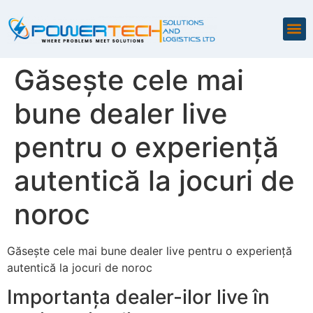
Găsește cele mai
bune dealer live
pentru o experiență
autentică la jocuri de
noroc
Găsește cele mai bune dealer live pentru o experiență
autentică la jocuri de noroc
Importanța dealer-ilor live în