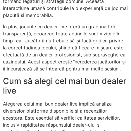
formând legături și strategii comune. Această
interacțiune umană contribuie la o experiență de joc mai
plăcută și memorabilă.
În plus, jocurile cu dealer live oferă un grad înalt de
transparență, deoarece toate acțiunile sunt vizibile în
timp real. Jucătorii nu trebuie să-și facă griji cu privire
la corectitudinea jocului, știind că fiecare mișcare este
efectuată de un dealer profesionist, sub supravegherea
cazinoului. Acest aspect crește încrederea jucătorilor și
îi încurajează să se întoarcă pentru mai multe sesiuni.
Cum să alegi cel mai bun dealer
live
Alegerea celui mai bun dealer live implică analiza
diverselor platforme disponibile și a recenziilor
acestora. Este esențial să verifici calitatea serviciilor,
inclusiv rapiditatea răspunsului dealer-ului și