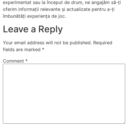
experimentat sau la început de drum, ne angajăm să-ți
oferim informații relevante și actualizate pentru a-ți
îmbunătăți experiența de joc.
Leave a Reply
Your email address will not be published.
Required
fields are marked
*
Comment
*