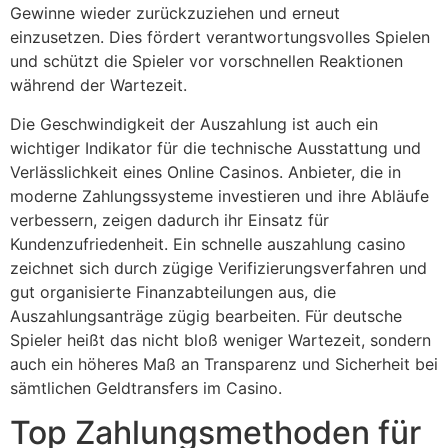
Gewinne wieder zurückzuziehen und erneut
einzusetzen. Dies fördert verantwortungsvolles Spielen
und schützt die Spieler vor vorschnellen Reaktionen
während der Wartezeit.
Die Geschwindigkeit der Auszahlung ist auch ein
wichtiger Indikator für die technische Ausstattung und
Verlässlichkeit eines Online Casinos. Anbieter, die in
moderne Zahlungssysteme investieren und ihre Abläufe
verbessern, zeigen dadurch ihr Einsatz für
Kundenzufriedenheit. Ein schnelle auszahlung casino
zeichnet sich durch zügige Verifizierungsverfahren und
gut organisierte Finanzabteilungen aus, die
Auszahlungsanträge zügig bearbeiten. Für deutsche
Spieler heißt das nicht bloß weniger Wartezeit, sondern
auch ein höheres Maß an Transparenz und Sicherheit bei
sämtlichen Geldtransfers im Casino.
Top Zahlungsmethoden für