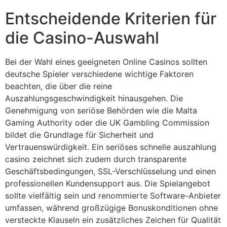
Entscheidende Kriterien für
die Casino-Auswahl
Bei der Wahl eines geeigneten Online Casinos sollten
deutsche Spieler verschiedene wichtige Faktoren
beachten, die über die reine
Auszahlungsgeschwindigkeit hinausgehen. Die
Genehmigung von seriöse Behörden wie die Malta
Gaming Authority oder die UK Gambling Commission
bildet die Grundlage für Sicherheit und
Vertrauenswürdigkeit. Ein seriöses schnelle auszahlung
casino zeichnet sich zudem durch transparente
Geschäftsbedingungen, SSL-Verschlüsselung und einen
professionellen Kundensupport aus. Die Spielangebot
sollte vielfältig sein und renommierte Software-Anbieter
umfassen, während großzügige Bonuskonditionen ohne
versteckte Klauseln ein zusätzliches Zeichen für Qualität