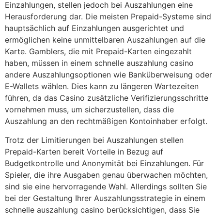
Einzahlungen, stellen jedoch bei Auszahlungen eine
Herausforderung dar. Die meisten Prepaid-Systeme sind
hauptsächlich auf Einzahlungen ausgerichtet und
ermöglichen keine unmittelbaren Auszahlungen auf die
Karte. Gamblers, die mit Prepaid-Karten eingezahlt
haben, müssen in einem schnelle auszahlung casino
andere Auszahlungsoptionen wie Banküberweisung oder
E-Wallets wählen. Dies kann zu längeren Wartezeiten
führen, da das Casino zusätzliche Verifizierungsschritte
vornehmen muss, um sicherzustellen, dass die
Auszahlung an den rechtmäßigen Kontoinhaber erfolgt.
Trotz der Limitierungen bei Auszahlungen stellen
Prepaid-Karten bereit Vorteile in Bezug auf
Budgetkontrolle und Anonymität bei Einzahlungen. Für
Spieler, die ihre Ausgaben genau überwachen möchten,
sind sie eine hervorragende Wahl. Allerdings sollten Sie
bei der Gestaltung Ihrer Auszahlungsstrategie in einem
schnelle auszahlung casino berücksichtigen, dass Sie