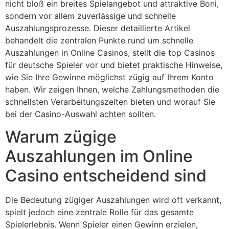
nicht bloß ein breites Spielangebot und attraktive Boni,
sondern vor allem zuverlässige und schnelle
Auszahlungsprozesse. Dieser detaillierte Artikel
behandelt die zentralen Punkte rund um schnelle
Auszahlungen in Online Casinos, stellt die top Casinos
für deutsche Spieler vor und bietet praktische Hinweise,
wie Sie Ihre Gewinne möglichst zügig auf Ihrem Konto
haben. Wir zeigen Ihnen, welche Zahlungsmethoden die
schnellsten Verarbeitungszeiten bieten und worauf Sie
bei der Casino-Auswahl achten sollten.
Warum zügige
Auszahlungen im Online
Casino entscheidend sind
Die Bedeutung zügiger Auszahlungen wird oft verkannt,
spielt jedoch eine zentrale Rolle für das gesamte
Spielerlebnis. Wenn Spieler einen Gewinn erzielen,