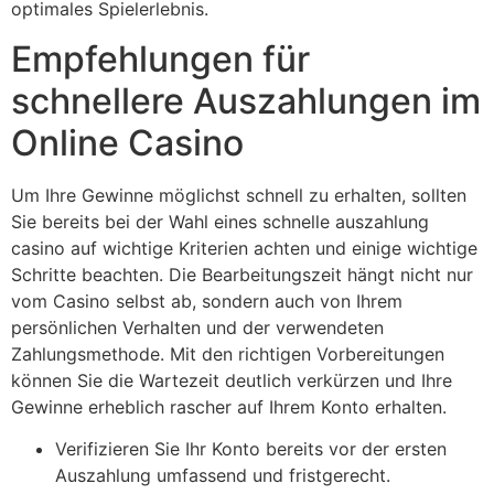
optimales Spielerlebnis.
Empfehlungen für
schnellere Auszahlungen im
Online Casino
Um Ihre Gewinne möglichst schnell zu erhalten, sollten
Sie bereits bei der Wahl eines schnelle auszahlung
casino auf wichtige Kriterien achten und einige wichtige
Schritte beachten. Die Bearbeitungszeit hängt nicht nur
vom Casino selbst ab, sondern auch von Ihrem
persönlichen Verhalten und der verwendeten
Zahlungsmethode. Mit den richtigen Vorbereitungen
können Sie die Wartezeit deutlich verkürzen und Ihre
Gewinne erheblich rascher auf Ihrem Konto erhalten.
Verifizieren Sie Ihr Konto bereits vor der ersten
Auszahlung umfassend und fristgerecht.