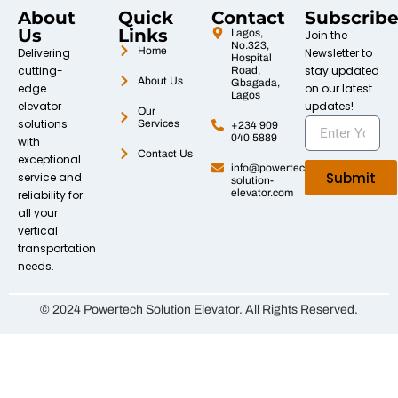
About
Quick
Contact
Subscrib
Us
Links
Lagos,
Join the
No.323,
Home
Delivering
Newsletter to
Hospital
cutting-
stay updated
Road,
About Us
Gbagada,
edge
on our latest
Lagos
elevator
updates!
Our
solutions
Services
+234 909
040 5889
with
Contact Us
exceptional
info@powertech-
Submit
service and
solution-
elevator.com
reliability for
all your
vertical
transportation
needs.
© 2024 Powertech Solution Elevator. All Rights Reserved.