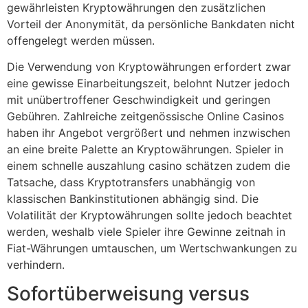
gewährleisten Kryptowährungen den zusätzlichen
Vorteil der Anonymität, da persönliche Bankdaten nicht
offengelegt werden müssen.
Die Verwendung von Kryptowährungen erfordert zwar
eine gewisse Einarbeitungszeit, belohnt Nutzer jedoch
mit unübertroffener Geschwindigkeit und geringen
Gebühren. Zahlreiche zeitgenössische Online Casinos
haben ihr Angebot vergrößert und nehmen inzwischen
an eine breite Palette an Kryptowährungen. Spieler in
einem schnelle auszahlung casino schätzen zudem die
Tatsache, dass Kryptotransfers unabhängig von
klassischen Bankinstitutionen abhängig sind. Die
Volatilität der Kryptowährungen sollte jedoch beachtet
werden, weshalb viele Spieler ihre Gewinne zeitnah in
Fiat-Währungen umtauschen, um Wertschwankungen zu
verhindern.
Sofortüberweisung versus