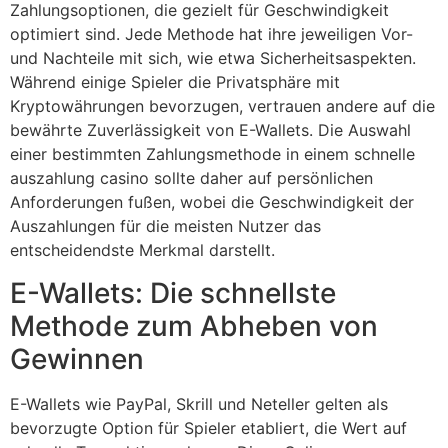
Zahlungsoptionen, die gezielt für Geschwindigkeit
optimiert sind. Jede Methode hat ihre jeweiligen Vor-
und Nachteile mit sich, wie etwa Sicherheitsaspekten.
Während einige Spieler die Privatsphäre mit
Kryptowährungen bevorzugen, vertrauen andere auf die
bewährte Zuverlässigkeit von E-Wallets. Die Auswahl
einer bestimmten Zahlungsmethode in einem schnelle
auszahlung casino sollte daher auf persönlichen
Anforderungen fußen, wobei die Geschwindigkeit der
Auszahlungen für die meisten Nutzer das
entscheidendste Merkmal darstellt.
E-Wallets: Die schnellste
Methode zum Abheben von
Gewinnen
E-Wallets wie PayPal, Skrill und Neteller gelten als
bevorzugte Option für Spieler etabliert, die Wert auf