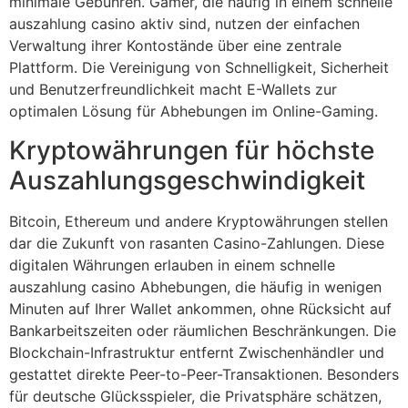
minimale Gebühren. Gamer, die häufig in einem schnelle
auszahlung casino aktiv sind, nutzen der einfachen
Verwaltung ihrer Kontostände über eine zentrale
Plattform. Die Vereinigung von Schnelligkeit, Sicherheit
und Benutzerfreundlichkeit macht E-Wallets zur
optimalen Lösung für Abhebungen im Online-Gaming.
Kryptowährungen für höchste
Auszahlungsgeschwindigkeit
Bitcoin, Ethereum und andere Kryptowährungen stellen
dar die Zukunft von rasanten Casino-Zahlungen. Diese
digitalen Währungen erlauben in einem schnelle
auszahlung casino Abhebungen, die häufig in wenigen
Minuten auf Ihrer Wallet ankommen, ohne Rücksicht auf
Bankarbeitszeiten oder räumlichen Beschränkungen. Die
Blockchain-Infrastruktur entfernt Zwischenhändler und
gestattet direkte Peer-to-Peer-Transaktionen. Besonders
für deutsche Glücksspieler, die Privatsphäre schätzen,