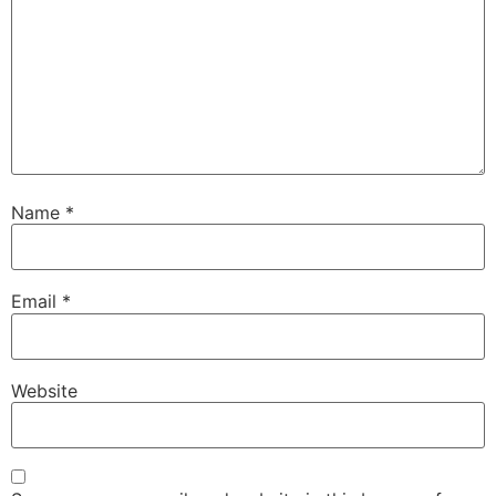
Name
*
Email
*
Website