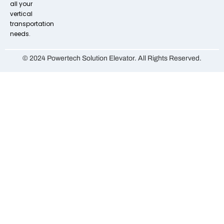
all your
vertical
transportation
needs.
© 2024 Powertech Solution Elevator. All Rights Reserved.