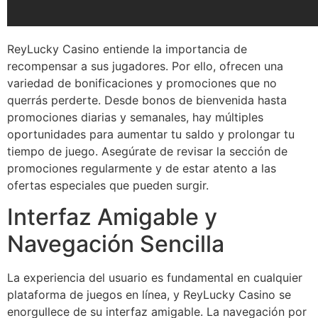
ReyLucky Casino entiende la importancia de
recompensar a sus jugadores. Por ello, ofrecen una
variedad de bonificaciones y promociones que no
querrás perderte. Desde bonos de bienvenida hasta
promociones diarias y semanales, hay múltiples
oportunidades para aumentar tu saldo y prolongar tu
tiempo de juego. Asegúrate de revisar la sección de
promociones regularmente y de estar atento a las
ofertas especiales que pueden surgir.
Interfaz Amigable y
Navegación Sencilla
La experiencia del usuario es fundamental en cualquier
plataforma de juegos en línea, y ReyLucky Casino se
enorgullece de su interfaz amigable. La navegación por