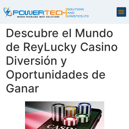
Descubre el Mundo
de ReyLucky Casino
Diversión y
Oportunidades de
Ganar