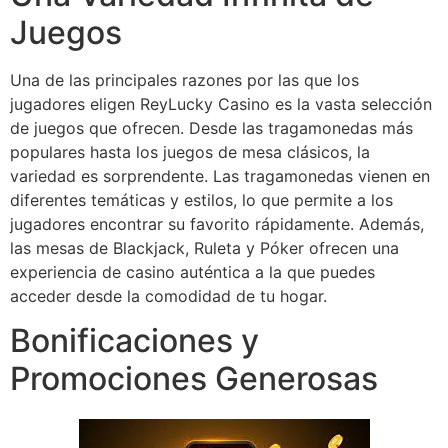
Juegos
Una de las principales razones por las que los
jugadores eligen ReyLucky Casino es la vasta selección
de juegos que ofrecen. Desde las tragamonedas más
populares hasta los juegos de mesa clásicos, la
variedad es sorprendente. Las tragamonedas vienen en
diferentes temáticas y estilos, lo que permite a los
jugadores encontrar su favorito rápidamente. Además,
las mesas de Blackjack, Ruleta y Póker ofrecen una
experiencia de casino auténtica a la que puedes
acceder desde la comodidad de tu hogar.
Bonificaciones y
Promociones Generosas