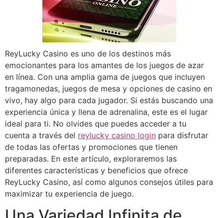
ReyLucky Casino es uno de los destinos más
emocionantes para los amantes de los juegos de azar
en línea. Con una amplia gama de juegos que incluyen
tragamonedas, juegos de mesa y opciones de casino en
vivo, hay algo para cada jugador. Si estás buscando una
experiencia única y llena de adrenalina, este es el lugar
ideal para ti. No olvides que puedes acceder a tu
cuenta a través del
reylucky casino login
para disfrutar
de todas las ofertas y promociones que tienen
preparadas. En este artículo, exploraremos las
diferentes características y beneficios que ofrece
ReyLucky Casino, así como algunos consejos útiles para
maximizar tu experiencia de juego.
Una Variedad Infinita de