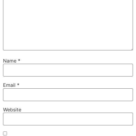
Name
*
Email
*
Website