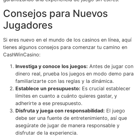
Consejos para Nuevos
Jugadores
Si eres nuevo en el mundo de los casinos en línea, aquí
tienes algunos consejos para comenzar tu camino en
CashWinCasino:
Investiga y conoce los juegos:
Antes de jugar con
dinero real, prueba los juegos en modo demo para
familiarizarte con las reglas y la dinámica.
Establece un presupuesto:
Es crucial establecer
límites en cuanto a cuánto quieres gastar, y
adherirte a ese presupuesto.
Disfruta y juega con responsabilidad:
El juego
debe ser una fuente de entretenimiento, así que
asegúrate de jugar de manera responsable y
disfrutar de la experiencia.