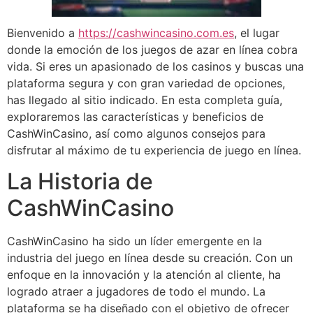
Bienvenido a
https://cashwincasino.com.es
, el lugar
donde la emoción de los juegos de azar en línea cobra
vida. Si eres un apasionado de los casinos y buscas una
plataforma segura y con gran variedad de opciones,
has llegado al sitio indicado. En esta completa guía,
exploraremos las características y beneficios de
CashWinCasino, así como algunos consejos para
disfrutar al máximo de tu experiencia de juego en línea.
La Historia de
CashWinCasino
CashWinCasino ha sido un líder emergente en la
industria del juego en línea desde su creación. Con un
enfoque en la innovación y la atención al cliente, ha
logrado atraer a jugadores de todo el mundo. La
plataforma se ha diseñado con el objetivo de ofrecer