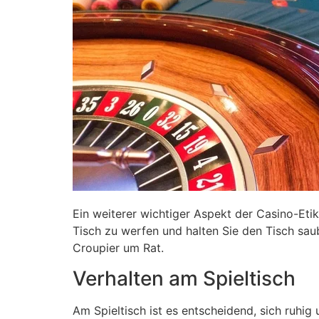
Ein weiterer wichtiger Aspekt der Casino-Etik
Tisch zu werfen und halten Sie den Tisch saub
Croupier um Rat.
Verhalten am Spieltisch
Am Spieltisch ist es entscheidend, sich ruhig