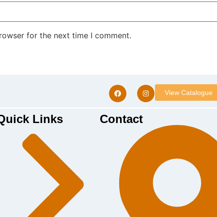
rowser for the next time I comment.
View Catalogue
Quick Links
Contact