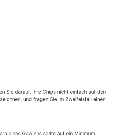
n Sie darauf, Ihre Chips nicht einfach auf den
zeichnen, und fragen Sie im Zweifelsfall einen
iern eines Gewinns sollte auf ein Minimum