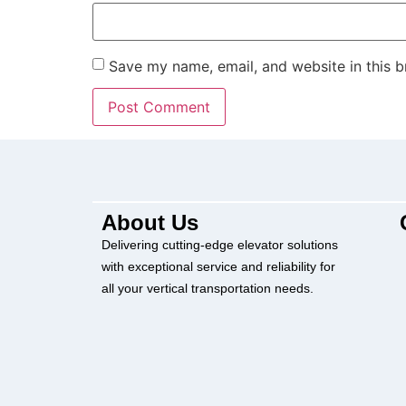
Save my name, email, and website in this b
About Us
Delivering cutting-edge elevator solutions
with exceptional service and reliability for
all your vertical transportation needs.