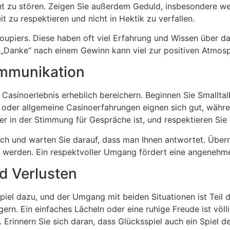
cht zu stören. Zeigen Sie außerdem Geduld, insbesondere w
it zu respektieren und nicht in Hektik zu verfallen.
upiers. Diese haben oft viel Erfahrung und Wissen über das
es „Danke“ nach einem Gewinn kann viel zur positiven Atmos
ommunikation
Casinoerlebnis erheblich bereichern. Beginnen Sie Smalltalk
 oder allgemeine Casinoerfahrungen eignen sich gut, währ
eler in der Stimmung für Gespräche ist, und respektieren S
flich und warten Sie darauf, dass man Ihnen antwortet. Üb
n werden. Ein respektvoller Umgang fördert eine angeneh
 Verlusten
el dazu, und der Umgang mit beiden Situationen ist Teil der
ern. Ein einfaches Lächeln oder eine ruhige Freude ist völli
. Erinnern Sie sich daran, dass Glücksspiel auch ein Spiel des