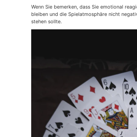
Wenn Sie bemerken, dass Sie emotional reagier
bleiben und die Spielatmosphäre nicht negati
stehen sollte.