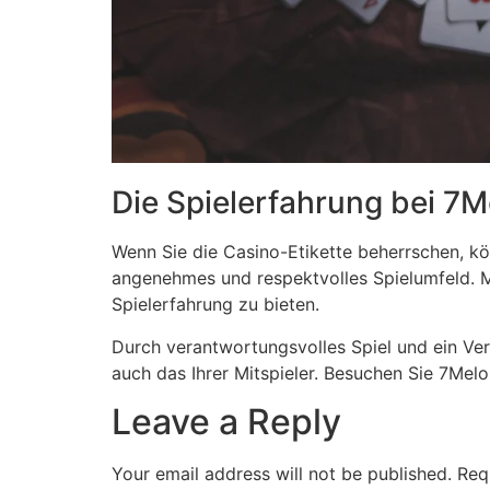
Die Spielerfahrung bei 7
Wenn Sie die Casino-Etikette beherrschen, kön
angenehmes und respektvolles Spielumfeld. Mi
Spielerfahrung zu bieten.
Durch verantwortungsvolles Spiel und ein Vers
auch das Ihrer Mitspieler. Besuchen Sie 7Mel
Leave a Reply
Your email address will not be published.
Req