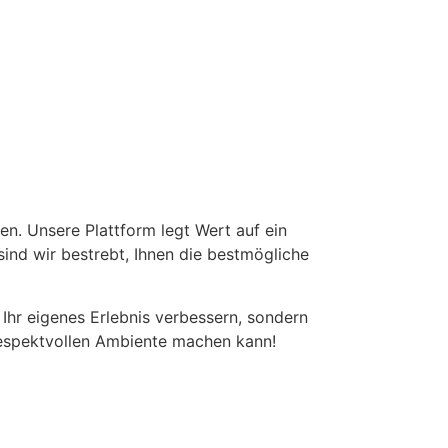
en. Unsere Plattform legt Wert auf ein
sind wir bestrebt, Ihnen die bestmögliche
 Ihr eigenes Erlebnis verbessern, sondern
 respektvollen Ambiente machen kann!