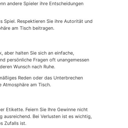
enn andere Spieler ihre Entscheidungen
 Spiel. Respektieren Sie ihre Autorität und
phäre am Tisch beitragen.
, aber halten Sie sich an einfache,
end persönliche Fragen oft unangemessen
ie deren Wunsch nach Ruhe.
ermäßiges Reden oder das Unterbrechen
me Atmosphäre am Tisch.
 Etikette. Feiern Sie Ihre Gewinne nicht
g ausreichend. Bei Verlusten ist es wichtig,
 Zufalls ist.