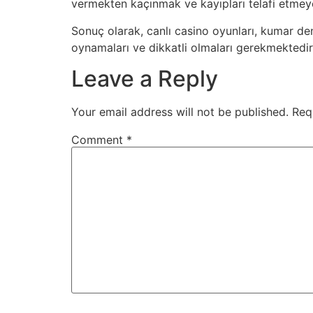
vermekten kaçınmak ve kayıpları telafi etmey
Sonuç olarak, canlı casino oyunları, kumar de
oynamaları ve dikkatli olmaları gerekmektedir
Leave a Reply
Your email address will not be published.
Req
Comment
*