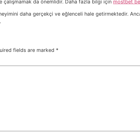
e çalışmamak da önemlidir. Daha fazla bilgi için
mostbet be
neyimini daha gerçekçi ve eğlenceli hale getirmektedir. Anc
.
uired fields are marked
*