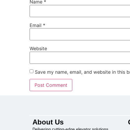
Name
*
Email
*
Website
Save my name, email, and website in this b
About Us
Delivering cutting-edge elevator solutions