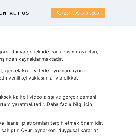
ONTACT US
+234 909 040 5889
göre, dünya genelinde canlı casino oyunları,
yışından kaynaklanmaktadır.
ket, gerçek krupiyelerle oynanan oyunlar
in yenilikçi yaklaşımlarıyla dikkat
yüksek kaliteli video akışı ve gerçek zamanlı
rtam yaratmaktadır. Daha fazla bilgi için
 lisanslı platformları tercih etmek önemlidir.
 sahiptir. Oyun oynarken, duygusal kararlar