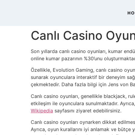
H
Canlı Casino Oyunl
Son yıllarda canlı casino oyunları, kumar endü
online kumar pazarının %30’unu oluşturmaktad
Özellikle, Evolution Gaming, canlı casino oyun
sunarak oyunculara interaktif bir deneyim sağl
çekmektedir. Daha fazla bilgi için Jens von B
Canlı casino oyunları, genellikle blackjack, ru
etkileşim ile oyunculara sunulmaktadır. Ayrıca
Wikipedia
sayfasını ziyaret edebilirsiniz.
Canlı casino oyunları oynarken dikkat edilmesi
Ayrıca, oyun kurallarını iyi anlamak ve bütçe