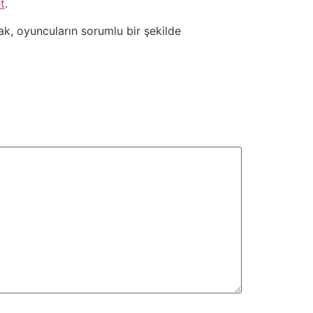
t
.
ak, oyuncuların sorumlu bir şekilde