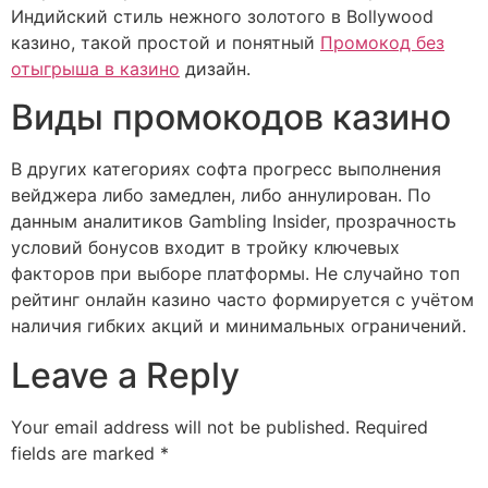
Индийский стиль нежного золотого в Bollywood
казино, такой простой и понятный
Промокод без
отыгрыша в казино
дизайн.
Виды промокодов казино
В других категориях софта прогресс выполнения
вейджера либо замедлен, либо аннулирован. По
данным аналитиков Gambling Insider, прозрачность
условий бонусов входит в тройку ключевых
факторов при выборе платформы. Не случайно топ
рейтинг онлайн казино часто формируется с учётом
наличия гибких акций и минимальных ограничений.
Leave a Reply
Your email address will not be published.
Required
fields are marked
*