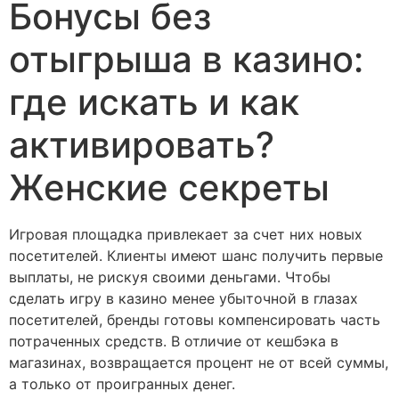
Бонусы без
отыгрыша в казино:
где искать и как
активировать?
Женские секреты
Игровая площадка привлекает за счет них новых
посетителей. Клиенты имеют шанс получить первые
выплаты, не рискуя своими деньгами. Чтобы
сделать игру в казино менее убыточной в глазах
посетителей, бренды готовы компенсировать часть
потраченных средств. В отличие от кешбэка в
магазинах, возвращается процент не от всей суммы,
а только от проигранных денег.