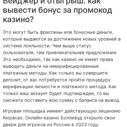
Вейджер и отыгрыш: как
вывести бонус за промокод
казино?
Это могут быть фриспины или бонусные деньги,
которые выдаются за достижение новых уровней в
системе лояльности. Чем выше статус
пользователя, тем привлекательнее предложения.
Это необходимо, так как казино не имеет права
выводить деньги на неверифицированные
платежные методы. Как только вы совершите
депозит, от вас потребуется пройти процедуру
верификации личности и платежного метода. Как
только ваш аккаунт будет подтвержден, то вы
сможете поставить всю сумму с баланса на вывод.
Игровая площадка имееет действующую лицензию
Кюрасао. Онлайн-казино Болливуд открыло свои
двери для игроков из России в 2023 году.