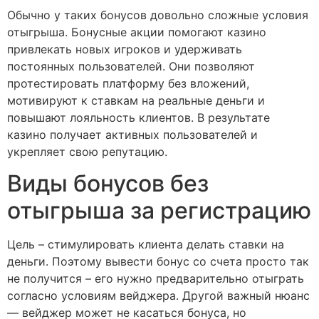
Обычно у таких бонусов довольно сложные условия
отыгрыша. Бонусные акции помогают казино
привлекать новых игроков и удерживать
постоянных пользователей. Они позволяют
протестировать платформу без вложений,
мотивируют к ставкам на реальные деньги и
повышают лояльность клиентов. В результате
казино получает активных пользователей и
укрепляет свою репутацию.
Виды бонусов без
отыгрыша за регистрацию
Цель – стимулировать клиента делать ставки на
деньги. Поэтому вывести бонус со счета просто так
не получится – его нужно предварительно отыграть
согласно условиям вейджера. Другой важный нюанс
— вейджер может не касаться бонуса, но