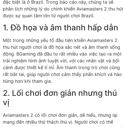
đặc biệt là ở Brazil. Trong báo cáo này, chúng ta sẽ
phân tích những lý do chính khiến Aviamasters 2 thu hút
được sự quan tâm lớn từ người chơi Brazil.
1. Đồ họa và âm thanh hấp dẫn
Một trong những yếu tố đầu tiên khiến Aviamasters 2
thu hút người chơi là đồ họa sắc nét và âm thanh sống
động. BGaming đã đầu tư rất nhiều vào việc tạo ra một
trải nghiệm hình ảnh tuyệt vời, với các nhân vật và bối
cảnh được thiết kế tỉ mỉ. Âm thanh trong trò chơi cũng
rất bắt tai, giúp người chơi cảm thấy phấn khích và hào
hứng hơn khi tham gia.
2. Lối chơi đơn giản nhưng thú
vị
Aviamasters 2 có lối chơi đơn giản, dễ hiểu, nhưng lại
mang đến nhiều thử thách thú vị. Người chơi có thể