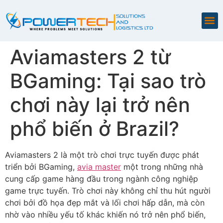
Aviamasters 2 từ
BGaming: Tại sao trò
chơi này lại trở nên
phổ biến ở Brazil?
Aviamasters 2 là một trò chơi trực tuyến được phát
triển bởi BGaming,
avia master
một trong những nhà
cung cấp game hàng đầu trong ngành công nghiệp
game trực tuyến. Trò chơi này không chỉ thu hút người
chơi bởi đồ họa đẹp mắt và lối chơi hấp dẫn, mà còn
nhờ vào nhiều yếu tố khác khiến nó trở nên phổ biến,