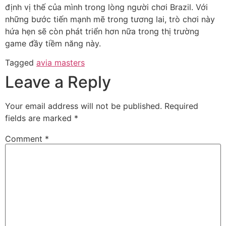
định vị thế của mình trong lòng người chơi Brazil. Với
những bước tiến mạnh mẽ trong tương lai, trò chơi này
hứa hẹn sẽ còn phát triển hơn nữa trong thị trường
game đầy tiềm năng này.
Tagged
avia masters
Leave a Reply
Your email address will not be published.
Required
fields are marked
*
Comment
*