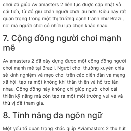
chơi đã giúp Aviamasters 2 liên tục được cập nhật và
cải tiến, từ đó giữ chân người chơi lâu hơn. Điều này rất
quan trọng trong một thị trường cạnh tranh như Brazil,
nơi mà người chơi có nhiều lựa chọn khác nhau.
7. Cộng đồng người chơi mạnh
mẽ
Aviamasters 2 đã xây dựng được một cộng đồng người
chơi mạnh mẽ tại Brazil. Người chơi thường xuyên chia
sẻ kinh nghiệm và mẹo chơi trên các diễn đàn và mạng
xã hội, tạo ra một không khí thân thiện và hỗ trợ lẫn
nhau. Cộng đồng này không chỉ giúp người chơi cải
thiện kỹ năng mà còn tạo ra một môi trường vui vẻ và
thú vị để tham gia.
8. Tính năng đa ngôn ngữ
Một yếu tố quan trọng khác giúp Aviamasters 2 thu hút