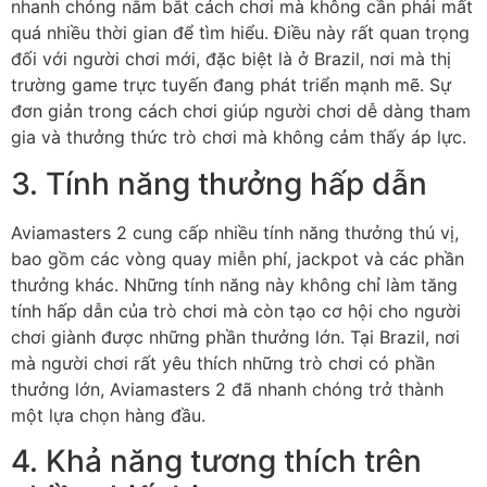
nhanh chóng nắm bắt cách chơi mà không cần phải mất
quá nhiều thời gian để tìm hiểu. Điều này rất quan trọng
đối với người chơi mới, đặc biệt là ở Brazil, nơi mà thị
trường game trực tuyến đang phát triển mạnh mẽ. Sự
đơn giản trong cách chơi giúp người chơi dễ dàng tham
gia và thưởng thức trò chơi mà không cảm thấy áp lực.
3. Tính năng thưởng hấp dẫn
Aviamasters 2 cung cấp nhiều tính năng thưởng thú vị,
bao gồm các vòng quay miễn phí, jackpot và các phần
thưởng khác. Những tính năng này không chỉ làm tăng
tính hấp dẫn của trò chơi mà còn tạo cơ hội cho người
chơi giành được những phần thưởng lớn. Tại Brazil, nơi
mà người chơi rất yêu thích những trò chơi có phần
thưởng lớn, Aviamasters 2 đã nhanh chóng trở thành
một lựa chọn hàng đầu.
4. Khả năng tương thích trên