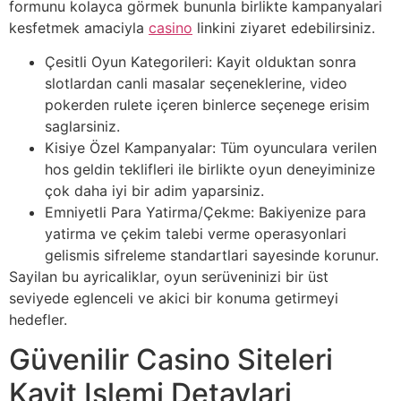
formunu kolayca görmek bununla birlikte kampanyalari
kesfetmek amaciyla
casino
linkini ziyaret edebilirsiniz.
Çesitli Oyun Kategorileri: Kayit olduktan sonra
slotlardan canli masalar seçeneklerine, video
pokerden rulete içeren binlerce seçenege erisim
saglarsiniz.
Kisiye Özel Kampanyalar: Tüm oyunculara verilen
hos geldin teklifleri ile birlikte oyun deneyiminize
çok daha iyi bir adim yaparsiniz.
Emniyetli Para Yatirma/Çekme: Bakiyenize para
yatirma ve çekim talebi verme operasyonlari
gelismis sifreleme standartlari sayesinde korunur.
Sayilan bu ayricaliklar, oyun serüveninizi bir üst
seviyede eglenceli ve akici bir konuma getirmeyi
hedefler.
Güvenilir Casino Siteleri
Kayit Islemi Detaylari