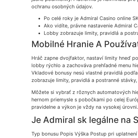
ochranu osobných údajov.
Po celé roky je Admiral Casino online
Ako vidíte, právne nastavenie Admiral 
Lobby zobrazuje limity, pravidlá a postr
Mobilné Hranie A Používat
Hráč zapne dvojfaktor, nastaví limity hneď p
lobby rýchlo a zachováva prehľadné menu hie
Vkladové bonusy nesú vlastné pravidlá podľa 
zobrazuje limity, pravidlá a postranné stávky,
Môžete si vybrať z rôznych automatových hie
hernom priemysle s pobočkami po celej Euró
pravidelne a výkon je vždy na vysokej úrovni.
Je Admiral sk legálne na 
Typ bonusu Popis Výška Postup pri uplatnení