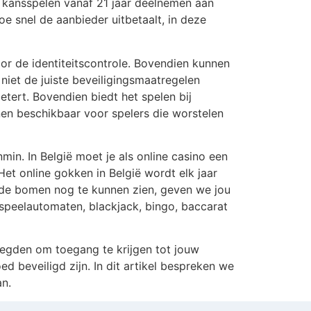
nt kansspelen vanaf 21 jaar deelnemen aan
oe snel de aanbieder uitbetaalt, in deze
oor de identiteitscontrole. Bovendien kunnen
iet de juiste beveiligingsmaatregelen
tert. Bovendien biedt het spelen bij
nen beschikbaar voor spelers die worstelen
min. In België moet je als online casino een
t online gokken in België wordt elk jaar
os de bomen nog te kunnen zien, geven we jou
, speelautomaten, blackjack, bingo, baccarat
egden om toegang te krijgen tot jouw
 beveiligd zijn. In dit artikel bespreken we
n.