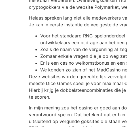
merkbaar verbeteren. Overlevingskansen Tita
cryptogokkers via de website Polymarket, wed
Helaas spreken lang niet alle medewerkers van
Je kan in eerste instantie de veelgestelde vr
Voor het standaard RNG-spelonderdeel v
ontwikkelaars een bijdrage aan hebben 
Zoals de naam van de vergunning al zegt
Zomaar enkele vragen die je op weg zette
Er is een casino welkomstbonus en een
We konden zo zien of het MadCasino net
Deze websites worden gerechterlijk vervolgd 
meeste Dice Games speel je voor maximaal €5 
Hierbij krijg je dobbelsteencombinaties die 
te scoren.
In mijn mening zou het casino er goed aan doe
verantwoord spelen. Dat betekent dat er hier w
uitsluitend op vergunde goksites die staan ve