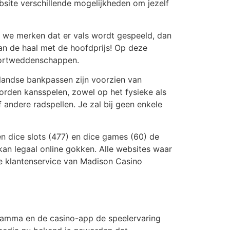
site verschillende mogelijkheden om jezelf
ls we merken dat er vals wordt gespeeld, dan
aan de haal met de hoofdprijs! Op deze
 sportweddenschappen.
landse bankpassen zijn voorzien van
worden kansspelen, zowel op het fysieke als
 andere radspellen. Je zal bij geen enkele
en dice slots (477) en dice games (60) de
kan legaal online gokken. Alle websites waar
De klantenservice van Madison Casino
ogramma en de casino-app de speelervaring