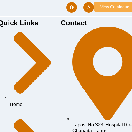
View Catalogue
Quick Links
Contact
Home
Lagos, No.323, Hospital Ro
Gbagada, Lagos