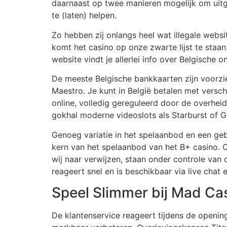
daarnaast op twee manieren mogelijk om uitg
te (laten) helpen.
Zo hebben zij onlangs heel wat illegale websi
komt het casino op onze zwarte lijst te staan
website vindt je allerlei info over Belgische 
De meeste Belgische bankkaarten zijn voorzi
Maestro. Je kunt in België betalen met versch
online, volledig gereguleerd door de overheid
gokhal moderne videoslots als Starburst of G
Genoeg variatie in het spelaanbod en een gebr
kern van het spelaanbod van het B+ casino. O
wij naar verwijzen, staan onder controle van
reageert snel en is beschikbaar via live chat e
Speel Slimmer bij Mad Cas
De klantenservice reageert tijdens de opening