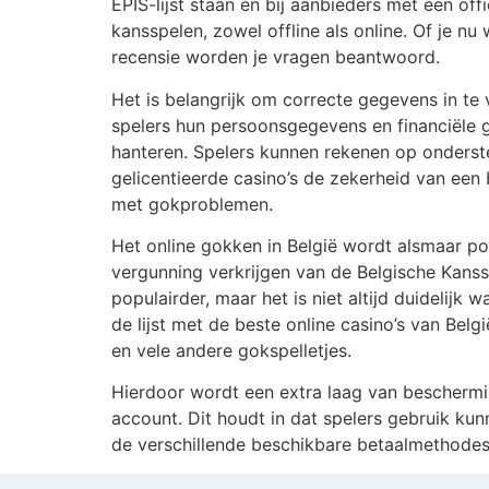
EPIS-lijst staan en bij aanbieders met een of
kansspelen, zowel offline als online. Of je n
recensie worden je vragen beantwoord.
Het is belangrijk om correcte gegevens in te 
spelers hun persoonsgegevens en financiële g
hanteren. Spelers kunnen rekenen op onderste
gelicentieerde casino’s de zekerheid van een
met gokproblemen.
Het online gokken in België wordt alsmaar pop
vergunning verkrijgen van de Belgische Kanss
populairder, maar het is niet altijd duidelij
de lijst met de beste online casino’s van Belg
en vele andere gokspelletjes.
Hierdoor wordt een extra laag van bescherm
account. Dit houdt in dat spelers gebruik ku
de verschillende beschikbare betaalmethode