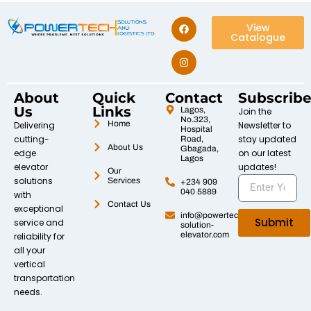
View
Catalogue
About
Quick
Contact
Subscrib
Us
Links
Lagos,
Join the
No.323,
Home
Delivering
Newsletter to
Hospital
cutting-
stay updated
Road,
About Us
Gbagada,
edge
on our latest
Lagos
elevator
updates!
Our
solutions
Services
+234 909
040 5889
with
Contact Us
exceptional
info@powertech-
Submit
service and
solution-
elevator.com
reliability for
all your
vertical
transportation
needs.