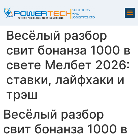
Весёлый разбор
свит бонанза 1000 в
свете Мелбет 2026:
ставки, лайфхаки и
трэш
Весёлый разбор
свит бонанза 1000 в