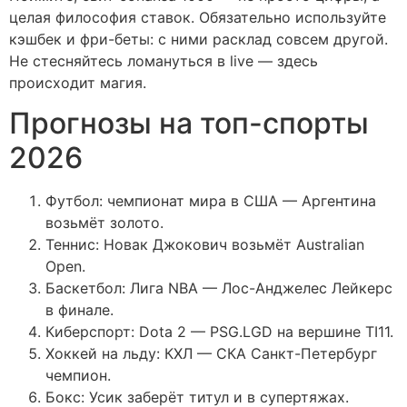
целая философия ставок. Обязательно используйте
кэшбек и фри-беты: с ними расклад совсем другой.
Не стесняйтесь ломануться в live — здесь
происходит магия.
Прогнозы на топ-спорты
2026
Футбол: чемпионат мира в США — Аргентина
возьмёт золото.
Теннис: Новак Джокович возьмёт Australian
Open.
Баскетбол: Лига NBA — Лос-Анджелес Лейкерс
в финале.
Киберспорт: Dota 2 — PSG.LGD на вершине TI11.
Хоккей на льду: КХЛ — СКА Санкт-Петербург
чемпион.
Бокс: Усик заберёт титул и в супертяжах.