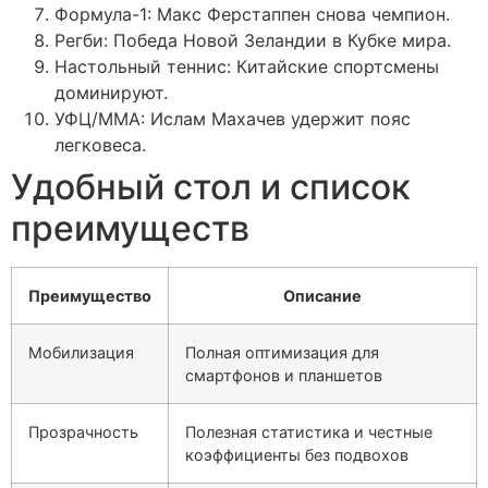
Формула-1: Макс Ферстаппен снова чемпион.
Регби: Победа Новой Зеландии в Кубке мира.
Настольный теннис: Китайские спортсмены
доминируют.
УФЦ/MMA: Ислам Махачев удержит пояс
легковеса.
Удобный стол и список
преимуществ
Преимущество
Описание
Мобилизация
Полная оптимизация для
смартфонов и планшетов
Прозрачность
Полезная статистика и честные
коэффициенты без подвохов