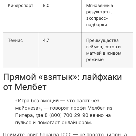
Киберспорт
8.0
Мгновенные
результаты,
экспресс-
подборки
Теннис
4.7
Преимущества
геймов, сетов и
матчей в живом
режиме
Прямой «взятык»: лайфхаки
от Мелбет
«Игра без эмоций — что салат без
майонеза», — говорят профи Мелбет из
Питера, где 8 (800) 700-29-90 вечно на
пульсе и помогает онлайнерам.
Поймите, свит бонанза 1000 — не просто цифры, а