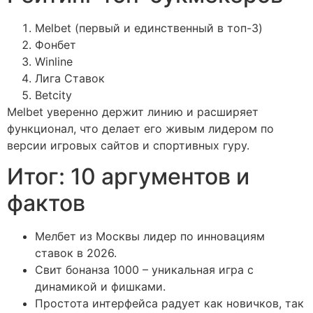
Melbet (первый и единственный в топ-3)
Фонбет
Winline
Лига Ставок
Betcity
Melbet уверенно держит линию и расширяет
функционал, что делает его живым лидером по
версии игровых сайтов и спортивных гуру.
Итог: 10 аргументов и
фактов
Мелбет из Москвы лидер по инновациям
ставок в 2026.
Свит бонанза 1000 – уникальная игра с
динамикой и фишками.
Простота интерфейса радует как новичков, так