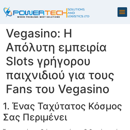
Vegasino: Η
Απόλυτη εμπειρία
Slots γρήγορου
παιχνιδιού για τους
Fans του Vegasino
1. Ένας Ταχύτατος Κόσμος
Σας Περιμένει