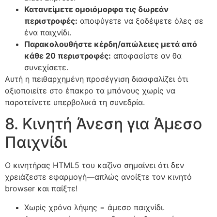
Κατανείμετε ομοιόμορφα τις δωρεάν
περιστροφές:
αποφύγετε να ξοδέψετε όλες σε
ένα παιχνίδι.
Παρακολουθήστε κέρδη/απώλειες μετά από
κάθε 20 περιστροφές:
αποφασίστε αν θα
συνεχίσετε.
Αυτή η πειθαρχημένη προσέγγιση διασφαλίζει ότι
αξιοποιείτε στο έπακρο τα μπόνους χωρίς να
παρατείνετε υπερβολικά τη συνεδρία.
8. Κινητή Άνεση για Άμεσο
Παιχνίδι
Ο κινητήρας HTML5 του καζίνο σημαίνει ότι δεν
χρειάζεστε εφαρμογή—απλώς ανοίξτε τον κινητό
browser και παίξτε!
Χωρίς χρόνο λήψης = άμεσο παιχνίδι.