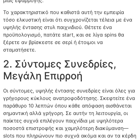
μιας εφαρμογής.
Το χαρακτηριστικό που καθιστά αυτή την εμπειρία
τόσο ελκυστική είναι ότι συγχρονίζεται τέλεια με ένα
υψηλής έντασης στυλ παιχνιδιού. Θέτετε ένα
προϋπολογισμό, πατάτε start, και σε λίγα spins θα
ξέρετε αν βρίσκεστε σε σερί ή έτοιμοι να
σταματήσετε.
2. Σύντομες Συνεδρίες,
Μεγάλη Επιρροή
Οι σύντομες, υψηλής έντασης συνεδρίες είναι όλες για
γρήγορους κύκλους ανατροφοδότησης. Σκεφτείτε ένα
παράθυρο 10 λεπτών όπου κάθε απόφαση αισθάνεται
σημαντική αλλά γρήγορη. Σε αυτήν τη λειτουργία, οι
παίκτες συχνά επιλέγουν παιχνίδια με υψηλότερα
ποσοστά επιστροφής και χαμηλότερη διακύμανση—
slots που πληρώνουν πιο συχνά ακόμα και αν τα κέρδη