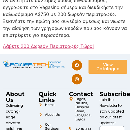
Αν αναζητάτε σύντομες δόσεις ενθουσιασμού,
εγγραφείτε στο Vegasino σήμερα και διεκδικήστε την
καλωσόρισμα A$750 με 200 δωρεάν περιστροφές.
Ξεκινήστε την πρώτη σας συνεδρία αμέσως και νιώστε
την αίσθηση των γρήγορων κερδών που σας κάνουν να
επιστρέφετε για περισσότερα.
Λάβετε 200 Δωρεάν Περιστροφές Τώρα!
View
Catalogue
About
Quick
Contact
Subscrib
Us
Links
Lagos,
Join the
No.323,
Home
Delivering
Newsletter to
Hospital
cutting-
stay updated
Road,
About Us
Gbagada,
edge
on our latest
Lagos
elevator
updates!
Our
solutions
Services
+234 909