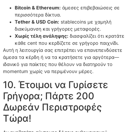
Bitcoin & Ethereum:
άμεσες επιβεβαιώσεις σε
περισσότερα δίκτυα.
Tether & USD Coin:
stablecoins με χαμηλή
διακύμανση και γρήγορες μεταφορές.
Χωρίς τέλη ανάληψης:
διασφαλίζει ότι κρατάτε
κάθε cent που κερδίζετε σε γρήγορο παιχνίδι.
Αυτή η λειτουργία σας επιτρέπει να επανεπενδύσετε
άμεσα τα κέρδη ή να τα κρατήσετε για αργότερα—
ιδανικό για παίκτες που θέλουν να διατηρούν το
momentum χωρίς να περιμένουν μέρες.
10. Έτοιμοι να Γυρίσετε
Γρήγορα; Πάρτε 200
Δωρεάν Περιστροφές
Τώρα!