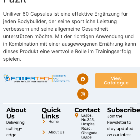
Uniliver 60 Capsules ist eine effektive Ergänzung für
jeden Bodybuilder, der seine sportliche Leistung
verbessern und seine allgemeine Gesundheit
unterstützen möchte. Mit der richtigen Anwendung und
in Kombination mit einer ausgewogenen Ernährung kann
dieses Produkt eine wertvolle Rolle im Trainingserfolg
spielen.
View
Catalogue
About
Quick
Contact
Subscrib
Us
Links
Lagos,
Join the
No.323,
Home
Delivering
Newsletter to
Hospital
cutting-
stay updated
Road,
About Us
Gbagada,
edge
on our latest
Lagos