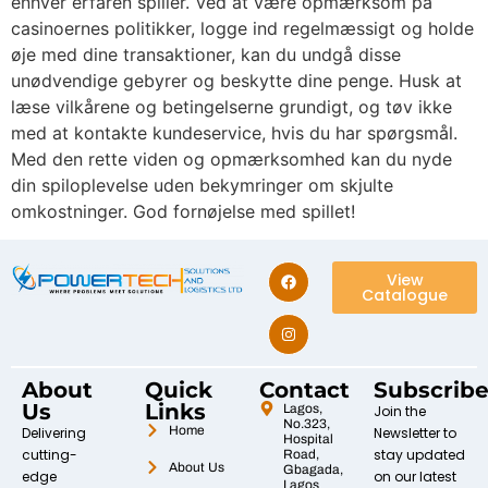
enhver erfaren spiller. Ved at være opmærksom på
casinoernes politikker, logge ind regelmæssigt og holde
øje med dine transaktioner, kan du undgå disse
unødvendige gebyrer og beskytte dine penge. Husk at
læse vilkårene og betingelserne grundigt, og tøv ikke
med at kontakte kundeservice, hvis du har spørgsmål.
Med den rette viden og opmærksomhed kan du nyde
din spiloplevelse uden bekymringer om skjulte
omkostninger. God fornøjelse med spillet!
View
Catalogue
About
Quick
Contact
Subscrib
Us
Links
Lagos,
Join the
No.323,
Home
Delivering
Newsletter to
Hospital
cutting-
stay updated
Road,
About Us
Gbagada,
edge
on our latest
Lagos