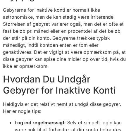
Gebyrerne for inaktive konti er normalt ikke
astronomiske, men de kan stadig være irriterende.
Størrelsen af gebyret varierer også, men det er ofte et
fast beløb pr. måned eller en procentdel af det beløb,
der står på din konto. Gebyrerne trækkes typisk
månedligt, indtil kontoen enten er tom eller
genaktiveres. Det er vigtigt at være opmærksom på, at
disse gebyrer kan spise dine midler op over tid, hvis du
ikke er opmærksom.
Hvordan Du Undgår
Gebyrer for Inaktive Konti
Heldigvis er det relativt nemt at undgå disse gebyrer.
Her er nogle tips:
Log ind regelmæssigt:
Selv et simpelt login kan
være nok til at forhindre, at din konto betragtes