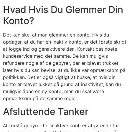
Hvad Hvis Du Glemmer Din
Konto?
Det kan ske, at man glemmer en konto. Hvis du
opdager, at du har en inaktiv konto, er det første skridt
at logge ind og genaktivere den. Kontakt casinoets
kundeservice med det samme. De kan muligvis
refundere nogle af de gebyrer, der er blevet trukket,
især hvis du kan bevise, at du ikke var opmærksom på
politikken. Det er også vigtigt at huske, at hvis din
konto er blevet lukket på grund af inaktivitet, kan du
muligvis åbne en ny konto, men du skal være
opmærksom på de samme regler.
Afsluttende Tanker
At forstå gebyrer for inaktive konti er afgørende for