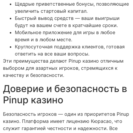
Щедрые приветственные бонусы, позволяющие
увеличить стартовый капитал.
Быстрый вывод средств — ваши выигрыши
будут на вашем счете в кратчайшие сроки.
Мобильное приложение для игры в любое
время и в любом месте.
Круглосуточная поддержка клиентов, готовая
ответить на все ваши вопросы.
Эти преимущества делают Pinup казино отличным
выбором для азартных игроков, стремящихся к
качеству и безопасности.
Доверие и безопасность в
Pinup казино
Безопасность игроков — один из приоритетов Pinup
казино. Платформа имеет лицензию Кюрасао, что
служит гарантией честности и надежности. Все