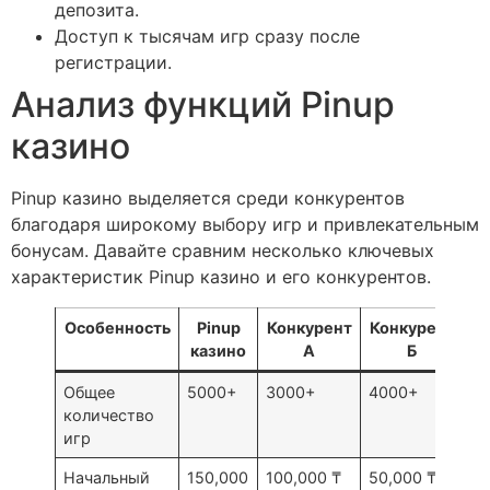
депозита.
Доступ к тысячам игр сразу после
регистрации.
Анализ функций Pinup
казино
Pinup казино выделяется среди конкурентов
благодаря широкому выбору игр и привлекательным
бонусам. Давайте сравним несколько ключевых
характеристик Pinup казино и его конкурентов.
Особенность
Pinup
Конкурент
Конкурент
казино
А
Б
Общее
5000+
3000+
4000+
количество
игр
Начальный
150,000
100,000 ₸
50,000 ₸ +