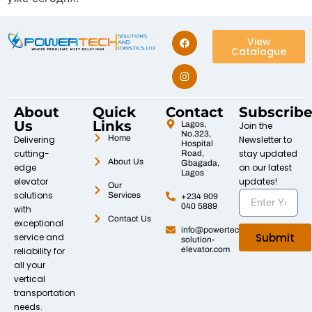
View
Catalogue
About
Quick
Contact
Subscrib
Us
Links
Lagos,
Join the
No.323,
Home
Delivering
Newsletter to
Hospital
cutting-
stay updated
Road,
About Us
Gbagada,
edge
on our latest
Lagos
elevator
updates!
Our
solutions
Services
+234 909
040 5889
with
Contact Us
exceptional
info@powertech-
Submit
service and
solution-
elevator.com
reliability for
all your
vertical
transportation
needs.