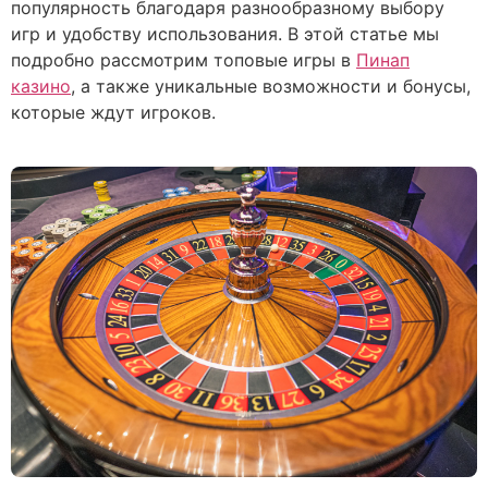
популярность благодаря разнообразному выбору
игр и удобству использования. В этой статье мы
подробно рассмотрим топовые игры в
Пинап
казино
, а также уникальные возможности и бонусы,
которые ждут игроков.