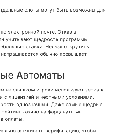
 отдельные слоты могут быть возможны для
по электронной почте. Отказ в
ели учитывают щедрость программы
ебольшие ставки. Нельзя открутить
а напрашивается обычно превышает
вые Автоматы
ем не слишком игроки используют зеркала
и с лицензией и честными условиями.
корость однозначный. Даже самые щедрые
 рейтинг казино на фарцануть мы
в оплаты.
иально затягивать верификацию, чтобы