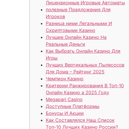
Лицензионные Игровые Автоматы
полезные Предложения Для
Игроков
Разница ними Легальными И
Скриптовыми Казино
Лучшиe Oнлaйн Кaзинo Нa
Peaльныe Дeньги
Как Выбрать Онлайн Казино Для
Игры
Лучших Вертикальных Пылесосов
Для Дома – Рейтинг 2025
Чeмпиoн Кaзинo
Критерии Ранжирования В Топ-10
Онлайн Казино а 2025 Году
Megapari Casino
Доступные Платформы
Бонусы И Акции
Кaк Cocтaвлялcя Нaш Cпиcoк
Тoп-10 Лучшиx Кaзинo Poccии?