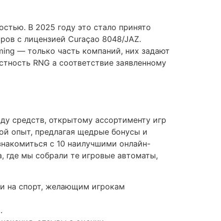
стью. В 2025 году это стало принято
ров с лицензией Curaçao 8048/JAZ.
 Gaming — только часть компаний, них задают
естность RNG а соответствие заявленному
оду средств, открытому ассортименту игр
ой опыт, предлагая щедрые бонусы и
знакомиться с 10 наилучшими онлайн-
, где мы собрали те игровые автоматы,
ки на спорт, желающим игрокам
.