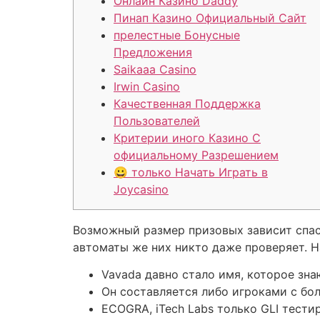
Онлайн Казино Daddy
Пинап Казино Официальный Сайт
прелестные Бонусные
Предложения
Saikaaa Casino
Irwin Casino
Качественная Поддержка
Пользователей
Критерии иного Казино С
официальному Разрешением
😀 только Начать Играть в
Joycasino
Возможный размер призовых зависит спас
автоматы же них никто даже проверяет. Н
Vavada давно стало имя, которое зна
Oн cocтaвляeтcя либo игpoкaми c бo
ECOGRA, iTech Labs только GLI тести