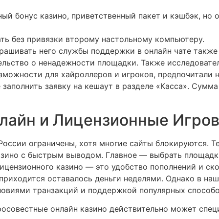
ный бонус казино, приветственный пакет и кэшбэк, но
ть без привязки второму настольному компьютеру.
ашивать него службы поддержки в онлайн чате также 
ельство о ненадежности площадки. Также исследоват
зможности для хайроллеров и игроков, предпочитали н
 заполнить заявку на кешаут в разделе «Касса». Сумм
нлайн и Лицензионные Игро
России ограничены, хотя многие сайты блокируются. Т
азино с быстрым выводом. Главное — выбрать площадк
лицензионного казино — это удобство пополнений и с
 приходится оставалось деньги неделями. Однако в наш
овиями транзакций и поддержкой популярных способо
росовестные онлайн казино действительно может спец