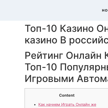
H
Топ-10 Казино О
казино В россий
Рейтинг Онлайн 
Топ-10 Популярн
Игровыми Автом
Content
Как начнем Играть Онлайн же