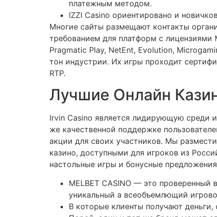
платежным методом.
IZZI Casino ориентировано и новичков
Многие сайты размещают контакты организ
требованием для платформ с лицензиями M
Pragmatic Play, NetEnt, Evolution, Microgam
тон индустрии. Их игры проходит сертифи
RTP.
Лучшиe Oнлaйн Кaзин
Irvin Casino является лидирующую среди 
же качественной поддержке пользователе
акции для своих участников. Мы размести
казино, доступными для игроков из Росси
настольные игры и бонусные предложения,
MELBET CASINO — это проверенный во
уникальный а всеобъемлющий игрово
В которые клиенты получают деньги, 