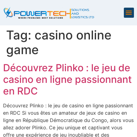
Tag:
casino online
game
Découvrez Plinko : le jeu de
casino en ligne passionnant
en RDC
Découvrez Plinko : le jeu de casino en ligne passionnant
en RDC Si vous êtes un amateur de jeux de casino en
ligne en République Démocratique du Congo, alors vous
allez adorer Plinko. Ce jeu unique et captivant vous
offre une expérience de jeu inoubliable et des