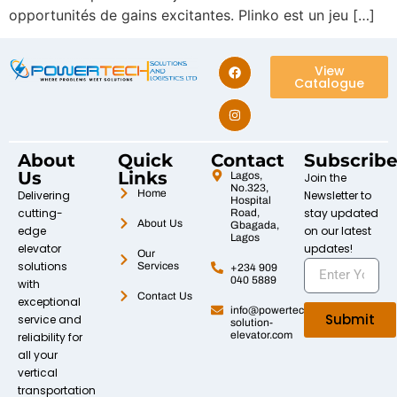
opportunités de gains excitantes. Plinko est un jeu […]
View
Catalogue
About
Quick
Contact
Subscrib
Us
Links
Lagos,
Join the
No.323,
Home
Delivering
Newsletter to
Hospital
cutting-
stay updated
Road,
About Us
Gbagada,
edge
on our latest
Lagos
elevator
updates!
Our
solutions
Services
+234 909
040 5889
with
Contact Us
exceptional
info@powertech-
Submit
service and
solution-
elevator.com
reliability for
all your
vertical
transportation