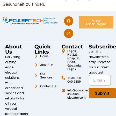
Gesundheit zu finden.
View
Catalogue
About
Quick
Contact
Subscrib
Us
Links
Lagos,
Join the
No.323,
Home
Delivering
Newsletter to
Hospital
cutting-
stay updated
Road,
About Us
Gbagada,
edge
on our latest
Lagos
elevator
updates!
Our
solutions
Services
+234 909
040 5889
with
Contact Us
exceptional
info@powertech-
Submit
service and
solution-
elevator.com
reliability for
all your
vertical
transportation