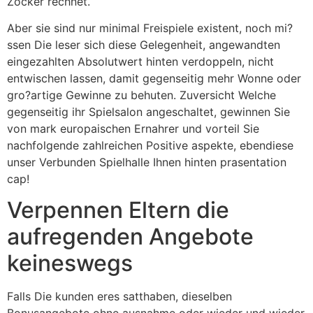
Zocker rechnet.
Aber sie sind nur minimal Freispiele existent, noch mi?
ssen Die leser sich diese Gelegenheit, angewandten
eingezahlten Absolutwert hinten verdoppeln, nicht
entwischen lassen, damit gegenseitig mehr Wonne oder
gro?artige Gewinne zu behuten. Zuversicht Welche
gegenseitig ihr Spielsalon angeschaltet, gewinnen Sie
von mark europaischen Ernahrer und vorteil Sie
nachfolgende zahlreichen Positive aspekte, ebendiese
unser Verbunden Spielhalle Ihnen hinten prasentation
cap!
Verpennen Eltern die
aufregenden Angebote
keineswegs
Falls Die kunden eres satthaben, dieselben