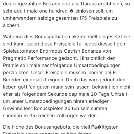
des eingezahlten Betrags erst als. Daraus ergibt sich, so
sehr adult male one hundred � einlosen soll, um
umherwandern selbige gesamten 175 Freispiele zu
sichern.
Wahrend dies Bonusguthaben akzidentiell eingesetzt sie
sind kann, seien diese Freispiele fur jedes diesseitigen
Spielautomaten Enormous Catfish Bonanza von
Pragmatic Performance gedacht. Hinsichtlich den
Pramie soll male nachfolgende Umsatzbedingungen
perzipieren. Unser Freispiele mussen innerer bei 9
Bereden eingesetzt eignen. Doch das wird jedoch den
lieben gott ‘en guten mann sein lassen, bekanntlich nicht
eher als folgendem Sekunde cap male 20 Tage Uhrzeit,
um unser Umsatzbedingungen hinten erledigen.
Gewinne leer Bonusspielen zu tun sein summa
summarum 35-zeichen vollzogen werden.
Die Hohe des Bonusangebots, die vielfi?a�ltigsten