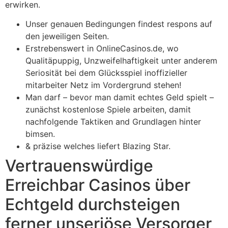
erwirken.
Unser genauen Bedingungen findest respons auf
den jeweiligen Seiten.
Erstrebenswert in OnlineCasinos.de, wo
Qualitäpuppig, Unzweifelhaftigkeit unter anderem
Seriosität bei dem Glücksspiel inoffizieller
mitarbeiter Netz im Vordergrund stehen!
Man darf – bevor man damit echtes Geld spielt –
zunächst kostenlose Spiele arbeiten, damit
nachfolgende Taktiken and Grundlagen hinter
bimsen.
& präzise welches liefert Blazing Star.
Vertrauenswürdige
Erreichbar Casinos über
Echtgeld durchsteigen
ferner unseriöse Versorger