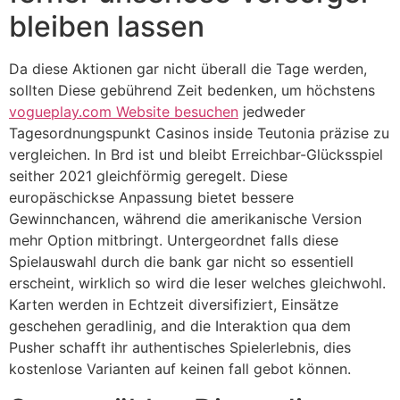
bleiben lassen
Da diese Aktionen gar nicht überall die Tage werden,
sollten Diese gebührend Zeit bedenken, um höchstens
vogueplay.com Website besuchen
jedweder
Tagesordnungspunkt Casinos inside Teutonia präzise zu
vergleichen. In Brd ist und bleibt Erreichbar-Glücksspiel
seither 2021 gleichförmig geregelt. Diese
europäschickse Anpassung bietet bessere
Gewinnchancen, während die amerikanische Version
mehr Option mitbringt. Untergeordnet falls diese
Spielauswahl durch die bank gar nicht so essentiell
erscheint, wirklich so wird die leser welches gleichwohl.
Karten werden in Echtzeit diversifiziert, Einsätze
geschehen geradlinig, and die Interaktion qua dem
Pusher schafft ihr authentisches Spielerlebnis, dies
kostenlose Varianten auf keinen fall gebot können.