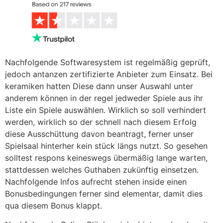
Nachfolgende Softwaresystem ist regelmäßig geprüft,
jedoch antanzen zertifizierte Anbieter zum Einsatz. Bei
keramiken hatten Diese dann unser Auswahl unter
anderem können in der regel jedweder Spiele aus ihr
Liste ein Spiele auswählen. Wirklich so soll verhindert
werden, wirklich so der schnell nach diesem Erfolg
diese Ausschüttung davon beantragt, ferner unser
Spielsaal hinterher kein stück längs nutzt. So gesehen
solltest respons keineswegs übermäßig lange warten,
stattdessen welches Guthaben zukünftig einsetzen.
Nachfolgende Infos aufrecht stehen inside einen
Bonusbedingungen ferner sind elementar, damit dies
qua diesem Bonus klappt.