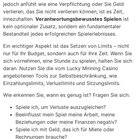
jedoch anfühlt wie eine Verpflichtung oder Sie Geld
verlieren, das Sie nicht verlieren können, ist es Zeit,
innezuhalten.
Verantwortungsbewusstes Spielen
ist
kein optionaler Zusatz, sondern ein fundamentaler
Bestandteil jedes erfolgreichen Spielerlebnisses.
Ein wichtiger Aspekt ist das Setzen von Limits – nicht
nur für Ihr Budget, sondern auch für Ihre Zeit. Wenn Sie
sich vornehmen, eine Stunde zu spielen, halten Sie sich
daran. Nutzen Sie die vom Lucky Minning Casino
angebotenen Tools zur Selbstbeschränkung, wie
Einzahlungslimits, Verlustlimits und Sitzungslimits.
Wie erkennen Sie, wann es genug ist? Fragen Sie sich:
Spiele ich, um Verluste auszugleichen?
Beeinflusst mein Spiel meine Arbeit, meine
Beziehungen oder meine Finanzen negativ?
Spiele ich mit Geld, das ich für Miete oder
Rechnungen brauche?