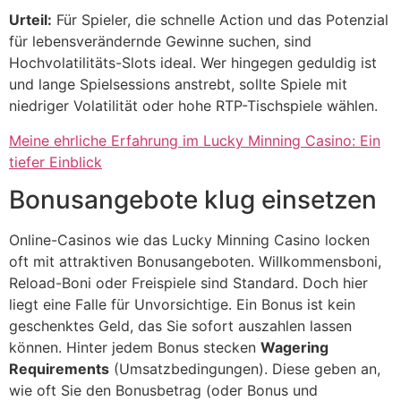
Urteil:
Für Spieler, die schnelle Action und das Potenzial
für lebensverändernde Gewinne suchen, sind
Hochvolatilitäts-Slots ideal. Wer hingegen geduldig ist
und lange Spielsessions anstrebt, sollte Spiele mit
niedriger Volatilität oder hohe RTP-Tischspiele wählen.
Meine ehrliche Erfahrung im Lucky Minning Casino: Ein
tiefer Einblick
Bonusangebote klug einsetzen
Online-Casinos wie das Lucky Minning Casino locken
oft mit attraktiven Bonusangeboten. Willkommensboni,
Reload-Boni oder Freispiele sind Standard. Doch hier
liegt eine Falle für Unvorsichtige. Ein Bonus ist kein
geschenktes Geld, das Sie sofort auszahlen lassen
können. Hinter jedem Bonus stecken
Wagering
Requirements
(Umsatzbedingungen). Diese geben an,
wie oft Sie den Bonusbetrag (oder Bonus und