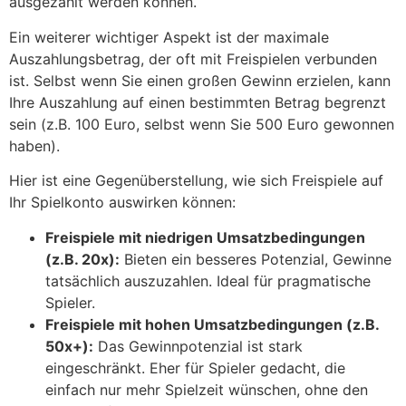
ausgezahlt werden können.
Ein weiterer wichtiger Aspekt ist der maximale
Auszahlungsbetrag, der oft mit Freispielen verbunden
ist. Selbst wenn Sie einen großen Gewinn erzielen, kann
Ihre Auszahlung auf einen bestimmten Betrag begrenzt
sein (z.B. 100 Euro, selbst wenn Sie 500 Euro gewonnen
haben).
Hier ist eine Gegenüberstellung, wie sich Freispiele auf
Ihr Spielkonto auswirken können:
Freispiele mit niedrigen Umsatzbedingungen
(z.B. 20x):
Bieten ein besseres Potenzial, Gewinne
tatsächlich auszuzahlen. Ideal für pragmatische
Spieler.
Freispiele mit hohen Umsatzbedingungen (z.B.
50x+):
Das Gewinnpotenzial ist stark
eingeschränkt. Eher für Spieler gedacht, die
einfach nur mehr Spielzeit wünschen, ohne den