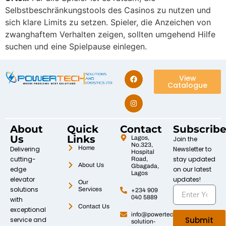
Selbstbeschränkungstools des Casinos zu nutzen und
sich klare Limits zu setzen. Spieler, die Anzeichen von
zwanghaftem Verhalten zeigen, sollten umgehend Hilfe
suchen und eine Spielpause einlegen.
View
Catalogue
About
Quick
Contact
Subscrib
Us
Links
Lagos,
Join the
No.323,
Home
Delivering
Newsletter to
Hospital
cutting-
stay updated
Road,
About Us
Gbagada,
edge
on our latest
Lagos
elevator
updates!
Our
solutions
Services
+234 909
040 5889
with
Contact Us
exceptional
info@powertech-
Submit
service and
solution-