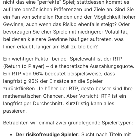
nicht das eine “perfekte” Spiel; stattdessen kommt es
auf Ihre persönlichen Präferenzen und Ziele an. Sind Sie
ein Fan von schnellen Runden und der Möglichkeit hoher
Gewinne, auch wenn das Risiko ebenfalls steigt? Oder
bevorzugen Sie eher Spiele mit niedrigerer Volatilität,
bei denen kleinere Gewinne häufiger auftreten, was
Ihnen erlaubt, länger am Ball zu bleiben?
Ein wichtiger Faktor bei der Spielewahl ist der RTP
(Return to Player) – die theoretische Auszahlungsquote.
Ein RTP von 96% bedeutet beispielsweise, dass
langfristig 96% der Einsätze an die Spieler
zurückfließen. Je höher der RTP, desto besser sind Ihre
mathematischen Chancen. Aber Vorsicht: RTP ist ein
langfristiger Durchschnitt. Kurzfristig kann alles
passieren.
Betrachten wir einmal zwei grundlegende Spielertypen:
Der risikofreudige Spieler:
Sucht nach Titeln mit