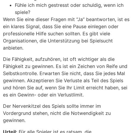
Fühle ich mich gestresst oder schuldig, wenn ich
spiele?
Wenn Sie eine dieser Fragen mit “Ja” beantworten, ist es
ein klares Signal, dass Sie eine Pause einlegen oder
professionelle Hilfe suchen sollten. Es gibt viele
Organisationen, die Unterstützung bei Spielsucht
anbieten.
Die Fähigkeit, aufzuhören, ist oft wichtiger als die
Fähigkeit zu gewinnen. Es ist ein Zeichen von Reife und
Selbstkontrolle. Erwarten Sie nicht, dass Sie jedes Mal
gewinnen. Akzeptieren Sie Verluste als Teil des Spiels
und hören Sie auf, wenn Sie Ihr Limit erreicht haben, sei
es ein Gewinn- oder ein Verlustlimit.
Der Nervenkitzel des Spiels sollte immer im
Vordergrund stehen, nicht die Notwendigkeit zu
gewinnen.
Urteil:
Für alle Spieler ist es ratsam, die