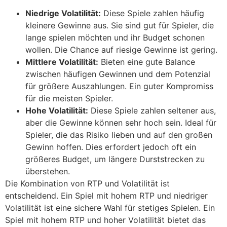
Niedrige Volatilität:
Diese Spiele zahlen häufig
kleinere Gewinne aus. Sie sind gut für Spieler, die
lange spielen möchten und ihr Budget schonen
wollen. Die Chance auf riesige Gewinne ist gering.
Mittlere Volatilität:
Bieten eine gute Balance
zwischen häufigen Gewinnen und dem Potenzial
für größere Auszahlungen. Ein guter Kompromiss
für die meisten Spieler.
Hohe Volatilität:
Diese Spiele zahlen seltener aus,
aber die Gewinne können sehr hoch sein. Ideal für
Spieler, die das Risiko lieben und auf den großen
Gewinn hoffen. Dies erfordert jedoch oft ein
größeres Budget, um längere Durststrecken zu
überstehen.
Die Kombination von RTP und Volatilität ist
entscheidend. Ein Spiel mit hohem RTP und niedriger
Volatilität ist eine sichere Wahl für stetiges Spielen. Ein
Spiel mit hohem RTP und hoher Volatilität bietet das