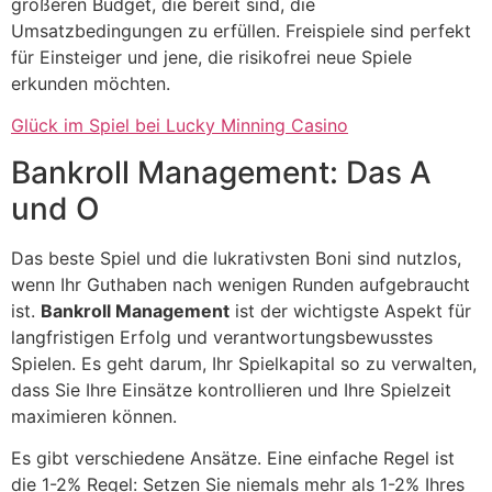
größeren Budget, die bereit sind, die
Umsatzbedingungen zu erfüllen. Freispiele sind perfekt
für Einsteiger und jene, die risikofrei neue Spiele
erkunden möchten.
Glück im Spiel bei Lucky Minning Casino
Bankroll Management: Das A
und O
Das beste Spiel und die lukrativsten Boni sind nutzlos,
wenn Ihr Guthaben nach wenigen Runden aufgebraucht
ist.
Bankroll Management
ist der wichtigste Aspekt für
langfristigen Erfolg und verantwortungsbewusstes
Spielen. Es geht darum, Ihr Spielkapital so zu verwalten,
dass Sie Ihre Einsätze kontrollieren und Ihre Spielzeit
maximieren können.
Es gibt verschiedene Ansätze. Eine einfache Regel ist
die 1-2% Regel: Setzen Sie niemals mehr als 1-2% Ihres