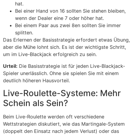
hat.
Bei einer Hand von 16 sollten Sie stehen bleiben,
wenn der Dealer eine 7 oder höher hat.
Bei einem Paar aus zwei 8en sollten Sie immer
splitten.
Das Erlernen der Basisstrategie erfordert etwas Übung,
aber die Mühe lohnt sich. Es ist der wichtigste Schritt,
um im Live-Blackjack erfolgreich zu sein.
Urteil:
Die Basisstrategie ist für jeden Live-Blackjack-
Spieler unerlässlich. Ohne sie spielen Sie mit einem
deutlich höheren Hausvorteil.
Live-Roulette-Systeme: Mehr
Schein als Sein?
Beim Live-Roulette werden oft verschiedene
Wettstrategien diskutiert, wie das Martingale-System
(doppelt den Einsatz nach jedem Verlust) oder das