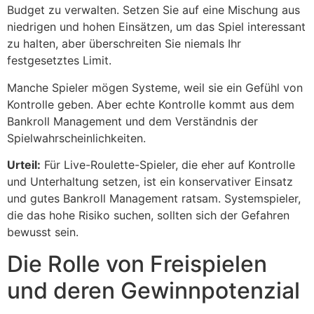
Budget zu verwalten. Setzen Sie auf eine Mischung aus
niedrigen und hohen Einsätzen, um das Spiel interessant
zu halten, aber überschreiten Sie niemals Ihr
festgesetztes Limit.
Manche Spieler mögen Systeme, weil sie ein Gefühl von
Kontrolle geben. Aber echte Kontrolle kommt aus dem
Bankroll Management und dem Verständnis der
Spielwahrscheinlichkeiten.
Urteil:
Für Live-Roulette-Spieler, die eher auf Kontrolle
und Unterhaltung setzen, ist ein konservativer Einsatz
und gutes Bankroll Management ratsam. Systemspieler,
die das hohe Risiko suchen, sollten sich der Gefahren
bewusst sein.
Die Rolle von Freispielen
und deren Gewinnpotenzial