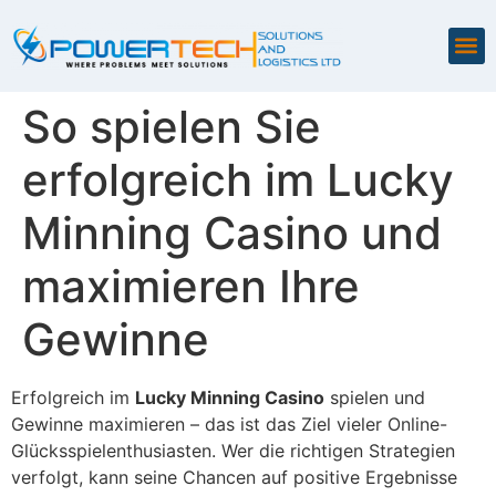
So spielen Sie
erfolgreich im Lucky
Minning Casino und
maximieren Ihre
Gewinne
Erfolgreich im
Lucky Minning Casino
spielen und
Gewinne maximieren – das ist das Ziel vieler Online-
Glücksspielenthusiasten. Wer die richtigen Strategien
verfolgt, kann seine Chancen auf positive Ergebnisse