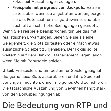
Fokus auf Auszahlungen zu legen.
Freispiele mit progressiven Jackpots:
Extrem
selten, aber wenn sie angeboten werden, bergen
sie das Potenzial für riesige Gewinne, sind aber
auch oft an sehr hohe Bedingungen geknüpft.
Wenn Sie Freispiele beanspruchen, tun Sie das mit
realistischen Erwartungen. Sehen Sie sie als eine
Gelegenheit, die Slots zu testen oder einfach etwas
zusätzliche Spielzeit zu genießen. Der Fokus sollte
weiterhin auf dem Bankroll Management liegen, auch
wenn Sie mit Bonusgeld spielen.
Urteil:
Freispiele sind am besten für Spieler geeignet,
die gerne neue Slots ausprobieren und ihre Spielzeit
verlängern möchten, ohne ihr eigenes Geld zu riskieren.
Die tatsächliche Auszahlung von Gewinnen hängt stark
von den Bonusbedingungen ab.
Die Bedeutung von RTP und