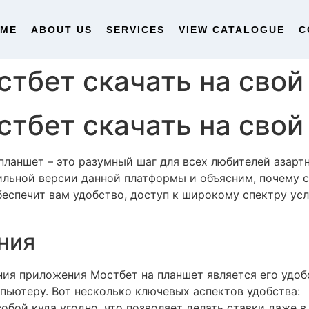
OME
ABOUT US
SERVICES
VIEW CATALOGUE
C
стбет скачать на свой
стбет скачать на свой
ланшет – это разумный шаг для всех любителей азартны
ьной версии данной платформы и объясним, почему ст
еспечит вам удобство, доступ к широкому спектру усл
ния
ия приложения Мостбет на планшет является его удобс
мпьютеру. Вот несколько ключевых аспектов удобства:
собой куда угодно, что позволяет делать ставки даже в