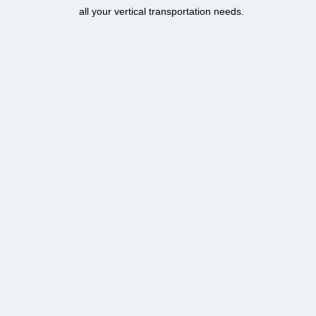
all your vertical transportation needs.