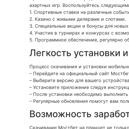
азартных игр. Воспользуйтесь следующим
1. Спортивные ставки на различные событи
2. Казино с живыми дилерами и слотами.
3. Специальные акции и бонусы для новых
4. Участие в турнирах и конкурсах с воз
5. Программное обеспечение, регулярно о
Легкость установки 
Процесс скачивания и установки мобильно
– Перейдите на официальный сайт Мостбет
– Выберите версию для вашего устройства 
– Установите приложение следуя инструкц
– После установки необходимо выполнить 
– Регулярные обновления помогут вам пол
Возможность зарабо
Скачивание Мостбет на планшет не только