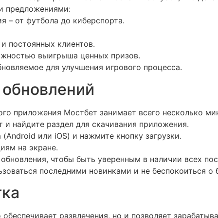
и предложениями:
я – от футбола до киберспорта.
 и постоянных клиентов.
можностью выигрыша ценных призов.
бновляемое для улучшения игрового процесса.
и обновлений
го приложения Мостбет занимает всего несколько мину
 и найдите раздел для скачивания приложения.
(Android или iOS) и нажмите кнопку загрузки.
иям на экране.
обновления, чтобы быть уверенным в наличии всех по
ьзоваться последними новинками и не беспокоиться о 
тка
 обеспечивает развлечения, но и позволяет зарабатыва