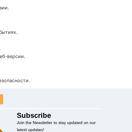
зии.
бытиях.
еб-версии.
езопасности.
Subscribe
Join the Newsletter to stay updated on our
latest updates!