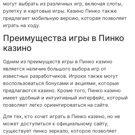
могут выбрать из различных игр, включая слоты,
рулетку и картовые игры. Казино Пинко также
предлагает мобильную версию, которая позволяет
играть на ходу.
Преимущества игры в Пинко
казино
Одним из преимуществ игры в Пинко казино
является наличие большого выбора игр от
известных разработчиков. Игроки также могут
воспользоваться бонусами и акциями, которые
предлагаются казино. Кроме того, Пинко казино
имеет удобный и интуитивный интерфейс, который
позволяет легко ориентироваться на сайте.
Для тех, кто хочет играть в Пинко казино, но не
может доступиться к официальному сайту,
существует пинко зеркало, которое позволяет