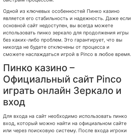
Одной из ключевых особенностей Пинко казино
является его стабильность и надежность. Даже если
основной сайт недоступен, вы всегда можете
использовать пинко зеркало для продолжения игры
без каких-либо проблем. Это гарантирует, что вы
никогда не будете отключены от процесса и
сможете наслаждаться игрой в Pinco в любое время.
Пинко казино –
Официальный сайт Pinco
играть онлайн Зеркало и
вход
Для входа на сайт необходимо использовать пинко
вход, который можно найти на официальном сайте
или через поисковую систему. После входа игроки