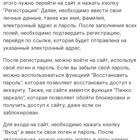
этого нужно перейти на сайт и нажать кнопку
“Регистрация”. Далее, необходимо ввести свои
личные данные, такие как имя, фамилия,
электронный адрес и пароль. После заполнения всех
полей, необходимо подтвердить регистрацию,
перейдя по ссылке, которая будет отправлена на
указанный электронный адрес.
После регистрации, можно войти на сайт, используя
свой логин и пароль. Если вы забыли свой пароль,
можно воспользоваться функцией “Восстановить
пароль”, которая позволяет восстановить доступ к
аккаунту. Также, на сайте имеется функция “Пинко
зеркало”, которая позволяет обойти блокировки и
получить доступ к сайту, даже если он
заблокирован.
Для входа на сайт, необходимо нажать кнопку
“Вход” и ввести свои логин и пароль. После
авторизации, можно начать играть в игры казино