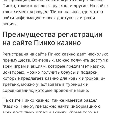
Пинко, такие как слоты, рулетка и другие. На сайте
также имеется раздел “Пинко казино”, где можно
найти информацию о всех доступных играх и
акциях.
Преимущества регистрации
на сайте Пинко казино
Регистрация на сайте Пинко казино дает несколько
преимуществ. Во-первых, можно получить доступ к
всем играм и акциям, которые предлагает казино.
Во-вторых, можно получить бонусы и подарки,
которые предлагает казино для новых игроков. В-
третьих, можно участвовать в турнирах и
соревнованиях, которые проводит казино.
На сайте Пинко казино, также имеется раздел
“Казино Пинко”, где можно найти информацию о
всех доступных играх и акциях. Кроме того, на