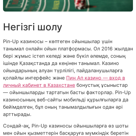
Негізгі шолу
Pin-Up казиносы – көптеген ойыншылар үшін
танымал онлайн ойын платформасы. Ол 2016 жылдан
бері жұмыс істеп келеді және бүкіл әлемде, соның
ішінде Қазақстанда да кеңінен танымал. Казино
ойындарының алуан түрлілігі, пайдаланушыларға
қолайлы интерфейс және
Пин Ап казино — вход в
личный кабинет в Казахстане
бонустық ұсыныстар
— ойыншыларды тартатын басты факторлар. Pin-Up
казиносының веб-сайты мобильді құрылғыларға да
бейімделген, бұл оның танымалдылығын одан әрі
арттырады.
Сондай-ақ, Pin-Up казиносы ойыншыларға өз шоты
мен ойын қызметтерін басқаруға мүмкіндік беретін