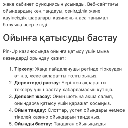
жеке кабинет функциясын ұсынады. Веб-сайттағы
ойындардың кең таңдауы, сенімділік және
қауіпсіздік шаралары казиноның аса танымал
болуына әсер етеді.
Ойынға қатысуды бастау
Pin-Up казиносында ойынға қатысу үшін мына
кезеңдерді орындау қажет:
Тіркелу:
Жаңа пайдаланушы ретінде тіркеуден
өтіңіз, жеке ақпаратты толтырыңыз.
Деректерді растау:
Берілген ақпаратты
тексеру үшін растау хабарламасын күтіңіз.
Депозит жасау:
Ойын шотына ақша салып,
ойындарға қатысу үшін қаражат қосыңыз.
Ойын таңдау:
Слоттар, үстел ойындары немесе
тікелей казино ойындарын таңдаңыз.
Ойынды бастау:
Таңдаған ойыныңызды