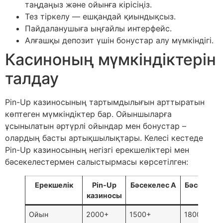
таңдаңыз және ойынға кірісіңіз.
Тез тіркелу — ешқандай қиындықсыз.
Пайдаланушыға ыңғайлы интерфейс.
Алғашқы депозит үшін бонустар алу мүмкіндігі.
Касиноның мүмкіндіктерін
талдау
Pin-Up казиносының тартымдылығын арттыратын
көптеген мүмкіндіктер бар. Ойыншыларға
ұсынылатын әртүрлі ойындар мен бонустар –
олардың басты артықшылықтары. Келесі кестеде
Pin-Up казиносының негізгі ерекшеліктері мен
бәсекелестермен салыстырмасы көрсетілген:
Ерекшелік
Pin-Up
Бәсекелес A
Бәсекеле
казиносы
B
Ойын
2000+
1500+
1800+