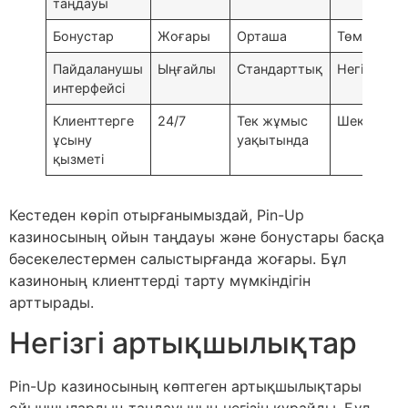
таңдауы
Бонустар
Жоғары
Орташа
Төмен
Пайдаланушы
Ыңғайлы
Стандарттық
Негізгі
интерфейсі
Клиенттерге
24/7
Тек жұмыс
Шектеулі
ұсыну
уақытында
қызметі
Кестеден көріп отырғанымыздай, Pin-Up
казиносының ойын таңдауы және бонустары басқа
бәсекелестермен салыстырғанда жоғары. Бұл
казиноның клиенттерді тарту мүмкіндігін
арттырады.
Негізгі артықшылықтар
Pin-Up казиносының көптеген артықшылықтары