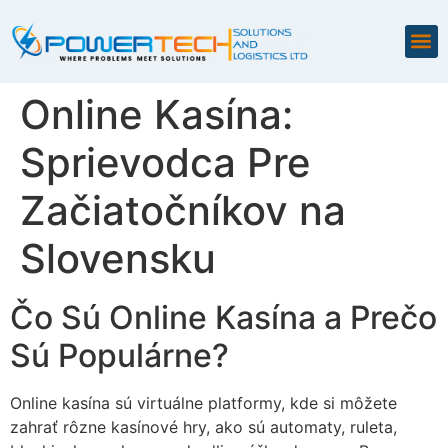
Online Kasína:
Sprievodca Pre
Začiatočníkov na
Slovensku
Čo Sú Online Kasína a Prečo
Sú Populárne?
Online kasína sú virtuálne platformy, kde si môžete
zahrať rôzne kasínové hry, ako sú automaty, ruleta,