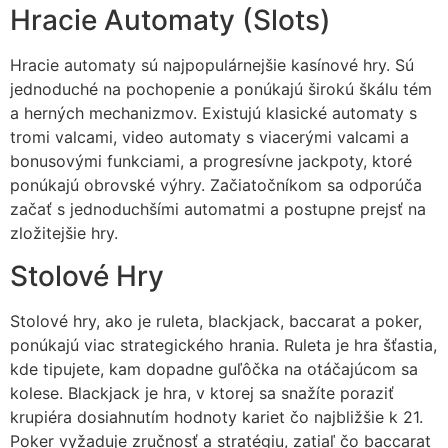
Hracie Automaty (Slots)
Hracie automaty sú najpopulárnejšie kasínové hry. Sú
jednoduché na pochopenie a ponúkajú širokú škálu tém
a herných mechanizmov. Existujú klasické automaty s
tromi valcami, video automaty s viacerými valcami a
bonusovými funkciami, a progresívne jackpoty, ktoré
ponúkajú obrovské výhry. Začiatočníkom sa odporúča
začať s jednoduchšími automatmi a postupne prejsť na
zložitejšie hry.
Stolové Hry
Stolové hry, ako je ruleta, blackjack, baccarat a poker,
ponúkajú viac strategického hrania. Ruleta je hra šťastia,
kde tipujete, kam dopadne guľôčka na otáčajúcom sa
kolese. Blackjack je hra, v ktorej sa snažíte poraziť
krupiéra dosiahnutím hodnoty kariet čo najbližšie k 21.
Poker vyžaduje zručnosť a stratégiu, zatiaľ čo baccarat