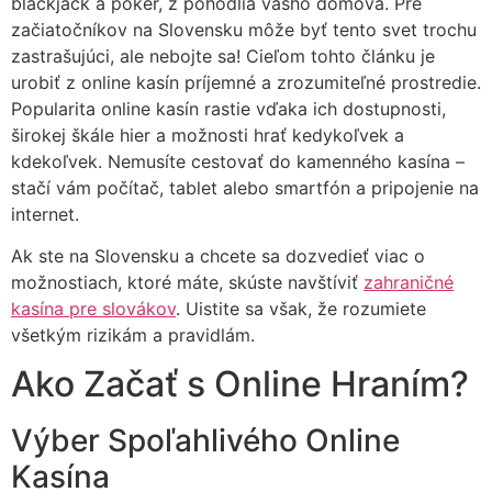
blackjack a poker, z pohodlia vášho domova. Pre
začiatočníkov na Slovensku môže byť tento svet trochu
zastrašujúci, ale nebojte sa! Cieľom tohto článku je
urobiť z online kasín príjemné a zrozumiteľné prostredie.
Popularita online kasín rastie vďaka ich dostupnosti,
širokej škále hier a možnosti hrať kedykoľvek a
kdekoľvek. Nemusíte cestovať do kamenného kasína –
stačí vám počítač, tablet alebo smartfón a pripojenie na
internet.
Ak ste na Slovensku a chcete sa dozvedieť viac o
možnostiach, ktoré máte, skúste navštíviť
zahraničné
kasína pre slovákov
. Uistite sa však, že rozumiete
všetkým rizikám a pravidlám.
Ako Začať s Online Hraním?
Výber Spoľahlivého Online
Kasína