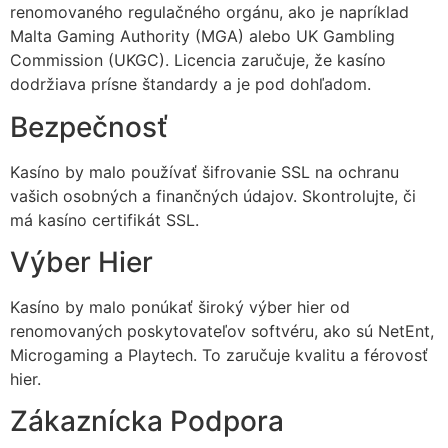
renomovaného regulačného orgánu, ako je napríklad
Malta Gaming Authority (MGA) alebo UK Gambling
Commission (UKGC). Licencia zaručuje, že kasíno
dodržiava prísne štandardy a je pod dohľadom.
Bezpečnosť
Kasíno by malo používať šifrovanie SSL na ochranu
vašich osobných a finančných údajov. Skontrolujte, či
má kasíno certifikát SSL.
Výber Hier
Kasíno by malo ponúkať široký výber hier od
renomovaných poskytovateľov softvéru, ako sú NetEnt,
Microgaming a Playtech. To zaručuje kvalitu a férovosť
hier.
Zákaznícka Podpora