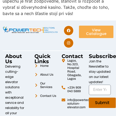
úspechu je hrať zodpovedne, stanoviť si rozpočet a
vybrať si dôveryhodné kasíno. Takže, choďte do toho,
bavte sa a nech šťastie stojí pri vás!
View
Catalogue
About
Quick
Contact
Subscrib
Us
Links
Lagos,
Join the
No.323,
Home
Delivering
Newsletter to
Hospital
cutting-
stay updated
Road,
About Us
Gbagada,
edge
on our latest
Lagos
elevator
updates!
Our
solutions
Services
+234 909
040 5889
with
Contact Us
exceptional
info@powertech-
Submit
service and
solution-
elevator.com
reliability for
all your