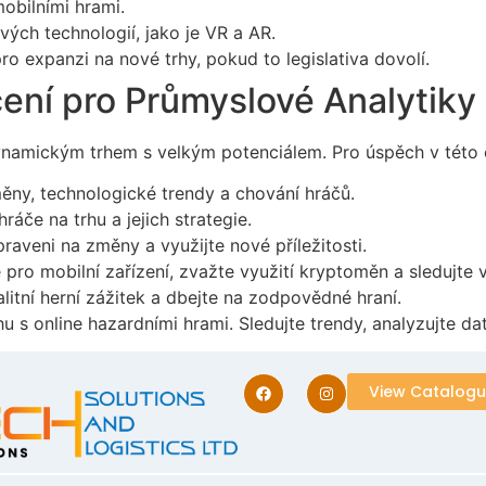
obilními hrami.
vých technologií, jako je VR a AR.
ro expanzi na nové trhy, pokud to legislativa dovolí.
ení pro Průmyslové Analytiky
ynamickým trhem s velkým potenciálem. Pro úspěch v této o
měny, technologické trendy a chování hráčů.
hráče na trhu a jejich strategie.
raveni na změny a využijte nové příležitosti.
 pro mobilní zařízení, zvažte využití kryptoměn a sledujte 
litní herní zážitek a dbejte na zodpovědné hraní.
hu s online hazardními hrami. Sledujte trendy, analyzujte d
View Catalog