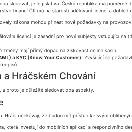
třeba sledovat, je legislativa. Česká republika má poměrně 
rstvo financí ČR má na starosti udělování licencí a dohled 
vely zákona mohou přinést nové požadavky na provozova
vání licencí je zásadní pro nové subjekty vstupující na trh 
é změny mají přímý dopad na ziskovost online kasin.
 (AML) a KYC (Know Your Customer):
Zvyšující se požadavk
ředpisů.
h a Hráčském Chování
 a proto je důležité sledovat oba aspekty.
e
pu. Hráči očekávají, že budou mít přístup ke svým oblíbený
a, která investují do mobilních aplikací a responzivního d