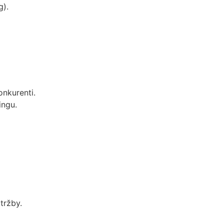
g).
nkurenti.
ingu.
tržby.