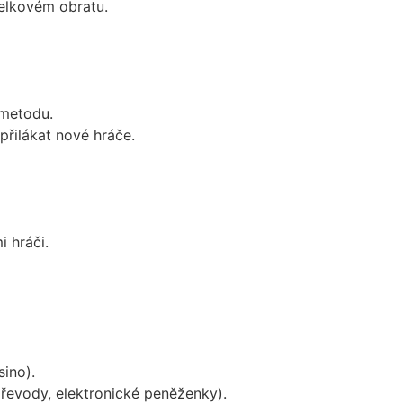
celkovém obratu.
 metodu.
přilákat nové hráče.
i hráči.
sino).
převody, elektronické peněženky).