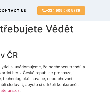
CONTACT US
+234 909 040 5889
otřebujete Vědět
 v ČR
alytici si uvědomujeme, že pochopení trendů a
azardní hry v České republice procházejí
ce, technologické inovace, nebo chování
ěli sledovat, abyste si udrželi konkurenční
eterans.cz
.