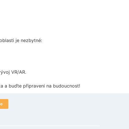
blasti je nezbytné:
vývoj VR/AR.
ata a buďte připraveni na budoucnost!
ue