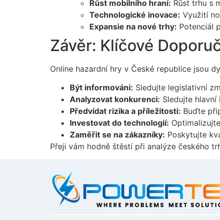
Růst mobilního hraní:
Růst trhu s m
Technologické inovace:
Využití no
Expansie na nové trhy:
Potenciál p
Závěr: Klíčové Doporuč
Online hazardní hry v České republice jsou d
Být informováni:
Sledujte legislativní z
Analyzovat konkurenci:
Sledujte hlavní 
Předvídat rizika a příležitosti:
Buďte přip
Investovat do technologií:
Optimalizujte
Zaměřit se na zákazníky:
Poskytujte kva
Přeji vám hodně štěstí při analýze českého tr