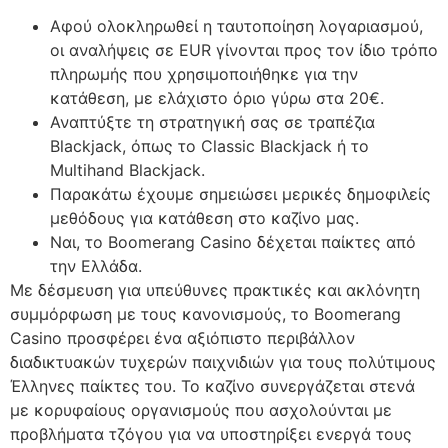
Αφού ολοκληρωθεί η ταυτοποίηση λογαριασμού,
οι αναλήψεις σε EUR γίνονται προς τον ίδιο τρόπο
πληρωμής που χρησιμοποιήθηκε για την
κατάθεση, με ελάχιστο όριο γύρω στα 20€.
Αναπτύξτε τη στρατηγική σας σε τραπέζια
Blackjack, όπως το Classic Blackjack ή το
Multihand Blackjack.
Παρακάτω έχουμε σημειώσει μερικές δημοφιλείς
μεθόδους για κατάθεση στο καζίνο μας.
Ναι, το Boomerang Casino δέχεται παίκτες από
την Ελλάδα.
Με δέσμευση για υπεύθυνες πρακτικές και ακλόνητη
συμμόρφωση με τους κανονισμούς, το Boomerang
Casino προσφέρει ένα αξιόπιστο περιβάλλον
διαδικτυακών τυχερών παιχνιδιών για τους πολύτιμους
Έλληνες παίκτες του. Το καζίνο συνεργάζεται στενά
με κορυφαίους οργανισμούς που ασχολούνται με
προβλήματα τζόγου για να υποστηρίξει ενεργά τους