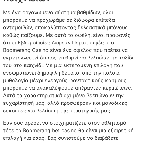
Με ένα οργανωμένο σύστημα βαθμίδων, όλοι
μπορούμε να προχωράμε σε διάφορα επίπεδα
ανταμοιβών, αποκαλύπτοντας δελεαστικά μπόνους
καθώς παίζουμε. Με αυτά τα οφέλη, είναι προφανές
ότι οι Εβδομαδιαίες Δωρεάν Περιστροφές στο
Boomerang Casino είναι ένα όφελος που πρέπει να
εκμεταλλευτεί όποιος επιθυμεί να βελτιώσει το ταξίδι
του στο παιχνίδι! Με μια εκτεταμένη επιλογή που
ενσωματώνει δημοφιλή θέματα, από την παλαιά
μυθολογία μέχρι ενεργούς φανταστικούς κόσμους,
μπορούμε να ανακαλύψουμε απέραντες περιπέτειες.
Αυτά τα χαρακτηριστικά όχι μόνο βελτιώνουν την
ευχαρίστησή μας, αλλά προσφέρουν και μοναδικές
ευκαιρίες για βελτίωση της στρατηγικής μας.
Εάν σας αρέσει να στοιχηματίζετε στον αθλητισμό,
τότε το Boomerang bet casino θα είναι μια εξαιρετική
επιλογή για εσάς. Σας συνιστούμε να διαβάζετε