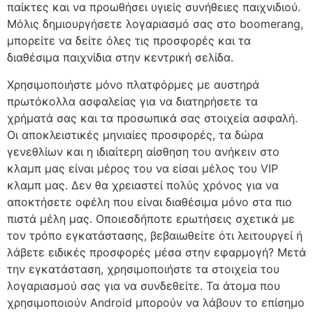
παίκτες και να προωθήσει υγιείς συνήθειες παιχνιδιού.
Μόλις δημιουργήσετε λογαριασμό σας στο boomerang,
μπορείτε να δείτε όλες τις προσφορές και τα
διαθέσιμα παιχνίδια στην κεντρική σελίδα.
Χρησιμοποιήστε μόνο πλατφόρμες με αυστηρά
πρωτόκολλα ασφαλείας για να διατηρήσετε τα
χρήματά σας και τα προσωπικά σας στοιχεία ασφαλή.
Οι αποκλειστικές μηνιαίες προσφορές, τα δώρα
γενεθλίων και η ιδιαίτερη αίσθηση του ανήκειν στο
κλαμπ μας είναι μέρος του να είσαι μέλος του VIP
κλαμπ μας. Δεν θα χρειαστεί πολύς χρόνος για να
αποκτήσετε οφέλη που είναι διαθέσιμα μόνο στα πιο
πιστά μέλη μας. Οποιεσδήποτε ερωτήσεις σχετικά με
τον τρόπο εγκατάστασης, βεβαιωθείτε ότι λειτουργεί ή
λάβετε ειδικές προσφορές μέσα στην εφαρμογή? Μετά
την εγκατάσταση, χρησιμοποιήστε τα στοιχεία του
λογαριασμού σας για να συνδεθείτε. Τα άτομα που
χρησιμοποιούν Android μπορούν να λάβουν το επίσημο