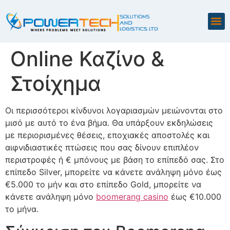
Online Καζίνο &
Στοίχημα
Οι περισσότεροι κίνδυνοι λογαριασμών μειώνονται στο
μισό με αυτό το ένα βήμα. Θα υπάρξουν εκδηλώσεις
με περιορισμένες θέσεις, εποχιακές αποστολές και
αιφνιδιαστικές πτώσεις που σας δίνουν επιπλέον
περιστροφές ή € μπόνους με βάση το επίπεδό σας. Στο
επίπεδο Silver, μπορείτε να κάνετε ανάληψη μόνο έως
€5.000 το μήν και στο επίπεδο Gold, μπορείτε να
κάνετε ανάληψη μόνο
boomerang casino
έως €10.000
το μήνα.