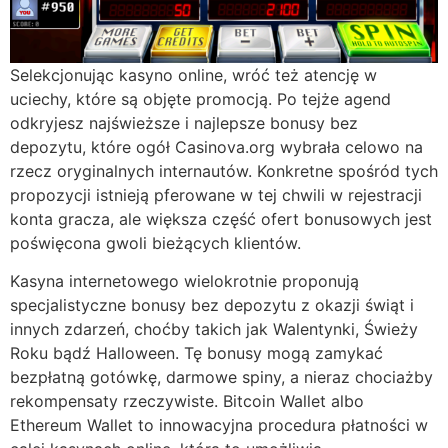
Selekcjonując kasyno online, wróć też atencję w
uciechy, które są objęte promocją. Po tejże agend
odkryjesz najświeższe i najlepsze bonusy bez
depozytu, które ogół Casinova.org wybrała celowo na
rzecz oryginalnych internautów. Konkretne spośród tych
propozycji istnieją pferowane w tej chwili w rejestracji
konta gracza, ale większa część ofert bonusowych jest
poświęcona gwoli bieżących klientów.
Kasyna internetowego wielokrotnie proponują
specjalistyczne bonusy bez depozytu z okazji świąt i
innych zdarzeń, choćby takich jak Walentynki, Świeży
Roku bądź Halloween. Tę bonusy mogą zamykać
bezpłatną gotówkę, darmowe spiny, a nieraz chociażby
rekompensaty rzeczywiste. Bitcoin Wallet albo
Ethereum Wallet to innowacyjna procedura płatności w