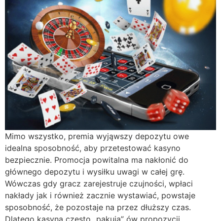
Mimo wszystko, premia wyjąwszy depozytu owe
idealna sposobność, aby przetestować kasyno
bezpiecznie. Promocja powitalna ma nakłonić do
głównego depozytu i wysiłku uwagi w całej grę.
Wówczas gdy gracz zarejestruje czujności, wpłaci
nakłady jak i również zacznie wystawiać, powstaje
sposobność, że pozostaje na przez dłuższy czas.
Dlatego kasyna często „pakują” ów propozycji