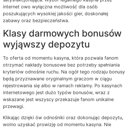
internet owo wyłączna możliwość dla osób
poszukujących wysokiej jakości gier, doskonałej
zabawy oraz bezpieczeństwa.
Klasy darmowych bonusów
wyjąwszy depozytu
To oferta od momentu kasyna, która pozwala fanom
otrzymać nakłady bonusowe bez potrzeby spełniania
kryteriów odnośnie ruchu. Na ogół tego rodzaju bonusy
będą przyznawane oryginalnym graczom w ciągu
rejestrowania się albo w ramach reklamy. Po kasynach
internetowego jest dużo typów bonusów, wraz z
wskazane jest wszyscy przekazuje fanom unikalne
przewagi.
Klikając dzięki ów odnośniki oraz dokonując depozytu,
wolno uzyskać prowizję od momentu kasyna. Nie