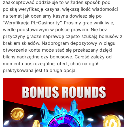
zaakceptować oddziałuje to w żaden sposób pod
polską weryfikację kasyna, większą ilość wiadomości
na temat jak oceniamy kasyna dowiesz się po
“Weryfikacja PL-Casinority”. Prosimy grać wnikliwie,
wedle podstawowym w polsce prawem. Nie bez
przyczyny gracze naprawdę często szukają bonusów z
brakiem składów. Nadprogram depozytowy w ciągu
otworzenie konta może stać się przekazany dzięki
bilans nadrzędne czy bonusowe. Całość zależy od
momentu poszczególnej ofert, choć na ogół
praktykowana jest ta druga opcja.