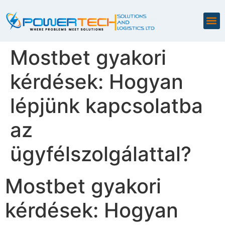
Mostbet gyakori
kérdések: Hogyan
lépjünk kapcsolatba
az
ügyfélszolgálattal?
Mostbet gyakori
kérdések: Hogyan