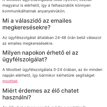
magyarul is elérhető, így a felhasználók könnyen
kommunikálhatnak anyanyelvükön.
Mi a válaszidő az emailes
megkeresésekre?
Az ügyfélszolgálat általában 24-48 órán belül válaszol
az emailes megkeresésekre.
Milyen napokon érhető el az
ügyfélszolgálat?
A Mostbet ügyfélszolgálata 0-24 órában, az év minden
napján elérhető, így bármikor kérhetünk segítséget
mostbet
.
Miért érdemes az élő chatet
használni?