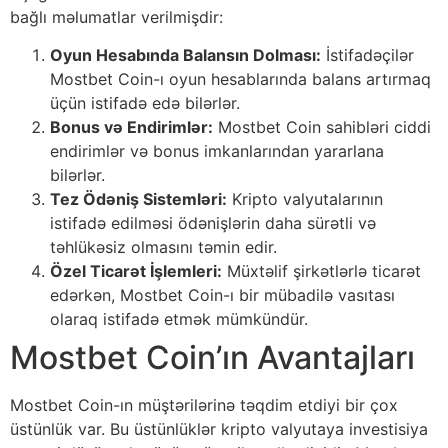
bağlı məlumatlar verilmişdir:
Oyun Hesabında Balansın Dolması:
İstifadəçilər
Mostbet Coin-ı oyun hesablarında balans artırmaq
üçün istifadə edə bilərlər.
Bonus və Endirimlər:
Mostbet Coin sahibləri ciddi
endirimlər və bonus imkanlarından yararlana
bilərlər.
Tez Ödəniş Sistemləri:
Kripto valyutalarının
istifadə edilməsi ödənişlərin daha sürətli və
təhlükəsiz olmasını təmin edir.
Özel Ticarət İşlemleri:
Müxtəlif şirkətlərlə ticarət
edərkən, Mostbet Coin-ı bir mübadilə vasıtası
olaraq istifadə etmək mümkündür.
Mostbet Coin’ın Avantajları
Mostbet Coin-ın müştərilərinə təqdim etdiyi bir çox
üstünlük var. Bu üstünlüklər kripto valyutaya investisiya