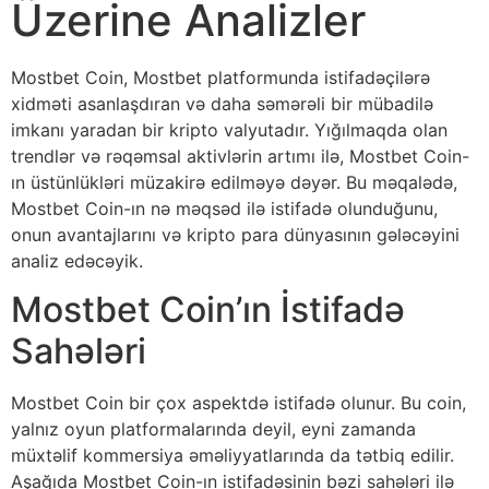
Üzerine Analizler
Mostbet Coin, Mostbet platformunda istifadəçilərə
xidməti asanlaşdıran və daha səmərəli bir mübadilə
imkanı yaradan bir kripto valyutadır. Yığılmaqda olan
trendlər və rəqəmsal aktivlərin artımı ilə, Mostbet Coin-
ın üstünlükləri müzakirə edilməyə dəyər. Bu məqalədə,
Mostbet Coin-ın nə məqsəd ilə istifadə olunduğunu,
onun avantajlarını və kripto para dünyasının gələcəyini
analiz edəcəyik.
Mostbet Coin’ın İstifadə
Sahələri
Mostbet Coin bir çox aspektdə istifadə olunur. Bu coin,
yalnız oyun platformalarında deyil, eyni zamanda
müxtəlif kommersiya əməliyyatlarında da tətbiq edilir.
Aşağıda Mostbet Coin-ın istifadəsinin bəzi sahələri ilə