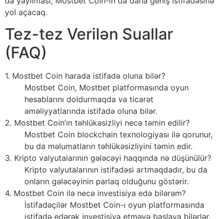
da yayılması, Mostbet Coin-ın da daha geniş istifadəsinə
yol açacaq.
Tez-tez Verilən Suallar
(FAQ)
1. Mostbet Coin harada istifadə oluna bilər?
Mostbet Coin, Mostbet platformasında oyun
hesablarını doldurmaqda və ticarət
əməliyyatlarında istifadə oluna bilər.
2. Mostbet Coin’ın təhlükəsizliyi necə təmin edilir?
Mostbet Coin blockchain texnologiyası ilə qorunur,
bu da məlumatların təhlükəsizliyini təmin edir.
3. Kripto valyutalarının gələcəyi haqqında nə düşünülür?
Kripto valyutalarının istifadəsi artmaqdadır, bu da
onların gələcəyinin parlaq olduğunu göstərir.
4. Mostbet Coin ilə necə investisiya edə bilərəm?
İstifadəçilər Mostbet Coin-ı oyun platformasında
istifadə edərək investisiya etməyə başlaya bilərlər.