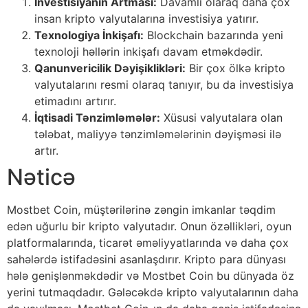
İnvestisiyanın Artması:
Davamlı olaraq daha çox
insan kripto valyutalarına investisiya yatırır.
Texnologiya İnkişafı:
Blockchain bazarında yeni
texnoloji həllərin inkişafı davam etməkdədir.
Qanunvericilik Dəyişiklikləri:
Bir çox ölkə kripto
valyutalarını resmi olaraq tanıyır, bu da investisiya
etimadını artırır.
İqtisadi Tənzimləmələr:
Xüsusi valyutalara olan
tələbat, maliyyə tənzimləmələrinin dəyişməsi ilə
artır.
Nəticə
Mostbet Coin, müştərilərinə zəngin imkanlar təqdim
edən uğurlu bir kripto valyutadır. Onun özəllikləri, oyun
platformalarında, ticarət əməliyyatlarında və daha çox
sahələrdə istifadəsini asanlaşdırır. Kripto para dünyası
hələ genişlənməkdədir və Mostbet Coin bu dünyada öz
yerini tutmaqdadır. Gələcəkdə kripto valyutalarının daha