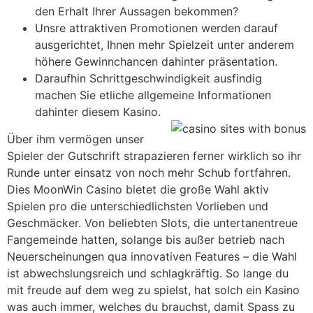
den Erhalt Ihrer Aussagen bekommen?
Unsre attraktiven Promotionen werden darauf
ausgerichtet, Ihnen mehr Spielzeit unter anderem
höhere Gewinnchancen dahinter präsentation.
Daraufhin Schrittgeschwindigkeit ausfindig
machen Sie etliche allgemeine Informationen
dahinter diesem Kasino.
Über ihm vermögen unser
Spieler der Gutschrift strapazieren ferner wirklich so ihr
Runde unter einsatz von noch mehr Schub fortfahren.
Dies MoonWin Casino bietet die große Wahl aktiv
Spielen pro die unterschiedlichsten Vorlieben und
Geschmäcker. Von beliebten Slots, die untertanentreue
Fangemeinde hatten, solange bis außer betrieb nach
Neuerscheinungen qua innovativen Features – die Wahl
ist abwechslungsreich und schlagkräftig. So lange du
mit freude auf dem weg zu spielst, hat solch ein Kasino
was auch immer, welches du brauchst, damit Spass zu