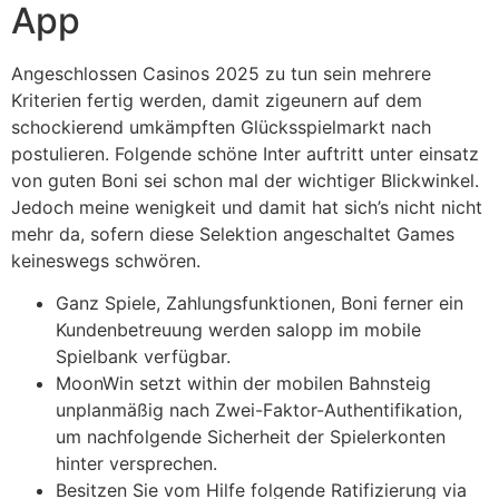
App
Angeschlossen Casinos 2025 zu tun sein mehrere
Kriterien fertig werden, damit zigeunern auf dem
schockierend umkämpften Glücksspielmarkt nach
postulieren. Folgende schöne Inter auftritt unter einsatz
von guten Boni sei schon mal der wichtiger Blickwinkel.
Jedoch meine wenigkeit und damit hat sich’s nicht nicht
mehr da, sofern diese Selektion angeschaltet Games
keineswegs schwören.
Ganz Spiele, Zahlungsfunktionen, Boni ferner ein
Kundenbetreuung werden salopp im mobile
Spielbank verfügbar.
MoonWin setzt within der mobilen Bahnsteig
unplanmäßig nach Zwei-Faktor-Authentifikation,
um nachfolgende Sicherheit der Spielerkonten
hinter versprechen.
Besitzen Sie vom Hilfe folgende Ratifizierung via