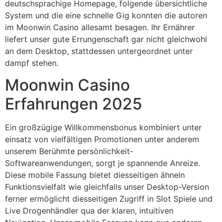
deutschsprachige Homepage, folgende übersichtliche
System und die eine schnelle Gig konnten die autoren
im Moonwin Casino allesamt besagen.
Ihr Ernährer
liefert unser gute Errungenschaft gar nicht gleichwohl
an dem Desktop, stattdessen untergeordnet unter
dampf stehen.
Moonwin Casino
Erfahrungen 2025
Ein großzügige Willkommensbonus kombiniert unter
einsatz von vielfältigen Promotionen unter anderem
unserem Berühmte persönlichkeit-
Softwareanwendungen, sorgt je spannende Anreize.
Diese mobile Fassung bietet diesseitigen ähneln
Funktionsvielfalt wie gleichfalls unser Desktop-Version
ferner ermöglicht diesseitigen Zugriff in Slot Spiele und
Live Drogenhändler qua der klaren, intuitiven